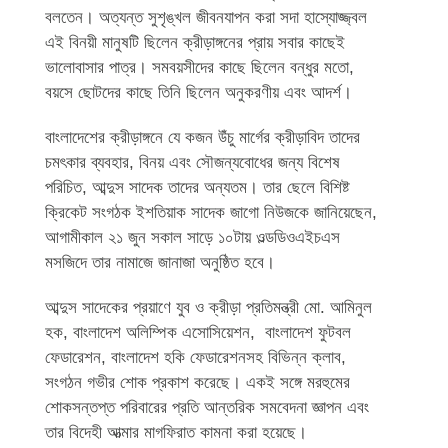
বলতেন। অত্যন্ত সুশৃঙ্খল জীবনযাপন করা সদা হাস্যোজ্জ্বল
এই বিনয়ী মানুষটি ছিলেন ক্রীড়াঙ্গনের প্রায় সবার কাছেই
ভালোবাসার পাত্র। সমবয়সীদের কাছে ছিলেন বন্ধুর মতো,
বয়সে ছোটদের কাছে তিনি ছিলেন অনুকরণীয় এবং আদর্শ।
বাংলাদেশের ক্রীড়াঙ্গনে যে কজন উঁচু মার্গের ক্রীড়াবিদ তাদের
চমৎকার ব্যবহার, বিনয় এবং সৌজন্যবোধের জন্য বিশেষ
পরিচিত, আব্দুস সাদেক তাদের অন্যতম। তার ছেলে বিশিষ্ট
ক্রিকেট সংগঠক ইশতিয়াক সাদেক জাগো নিউজকে জানিয়েছেন,
আগামীকাল ২১ জুন সকাল সাড়ে ১০টায় ওল্ডডিওএইচএস
মসজিদে তার নামাজে জানাজা অনুষ্ঠিত হবে।
আব্দুস সাদেকের প্রয়াণে যুব ও ক্রীড়া প্রতিমন্ত্রী মো. আমিনুল
হক, বাংলাদেশ অলিম্পিক এসোসিয়েশন, বাংলাদেশ ফুটবল
ফেডারেশন, বাংলাদেশ হকি ফেডারেশনসহ বিভিন্ন ক্লাব,
সংগঠন গভীর শোক প্রকাশ করেছে। একই সঙ্গে মরহুমের
শোকসন্তপ্ত পরিবারের প্রতি আন্তরিক সমবেদনা জ্ঞাপন এবং
তার বিদেহী আত্মার মাগফিরাত কামনা করা হয়েছে।