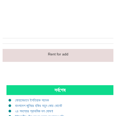
Rent for add
সর্বশেষ
মোহামেডানে ইশতিয়াক সাদেক
বাংলাদেশ জুনিয়র হকির নতুন কোচ বোনেট
২৪ সদস্যের প্রাথমিক দল ঘোষণা