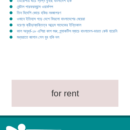
ইউরোপীয় ধাঁচে স্বপ্ন বুনছে বাংলাদেশ হকি
মেন্টাল পারফরম্যান্স ওয়ার্কশপ
তিন বিদেশি কোচে হকির নবজাগরণ
ওমানে ইতিহাস গড়ে দেশে ফিরলো বাংলাদেশের মেয়েরা
বরেণ্য ক্রীড়াব্যক্তিত্ব আব্দুস সাদেকের ইন্তিকাল
কাল অনূর্ধ্ব-১৮ এশিয়া কাপ শুরু; প্র্যাকটিস ম্যাচে বাংলাদেশ-ভারত কেউ হারেনি
মধ্যরাতে জাপান গেল যুব হকি দল
for rent