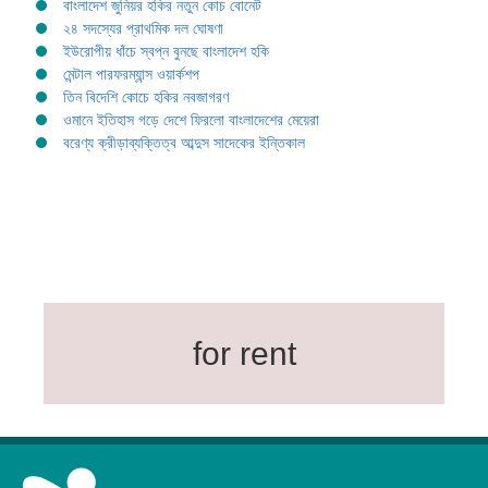
বাংলাদেশ জুনিয়র হকির নতুন কোচ বোনেট
২৪ সদস্যের প্রাথমিক দল ঘোষণা
ইউরোপীয় ধাঁচে স্বপ্ন বুনছে বাংলাদেশ হকি
মেন্টাল পারফরম্যান্স ওয়ার্কশপ
তিন বিদেশি কোচে হকির নবজাগরণ
ওমানে ইতিহাস গড়ে দেশে ফিরলো বাংলাদেশের মেয়েরা
বরেণ্য ক্রীড়াব্যক্তিত্ব আব্দুস সাদেকের ইন্তিকাল
for rent