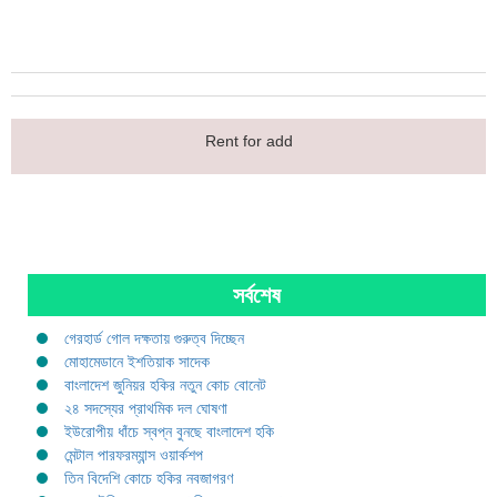
Rent for add
সর্বশেষ
গেরহার্ড গোল দক্ষতায় গুরুত্ব দিচ্ছেন
মোহামেডানে ইশতিয়াক সাদেক
বাংলাদেশ জুনিয়র হকির নতুন কোচ বোনেট
২৪ সদস্যের প্রাথমিক দল ঘোষণা
ইউরোপীয় ধাঁচে স্বপ্ন বুনছে বাংলাদেশ হকি
মেন্টাল পারফরম্যান্স ওয়ার্কশপ
তিন বিদেশি কোচে হকির নবজাগরণ