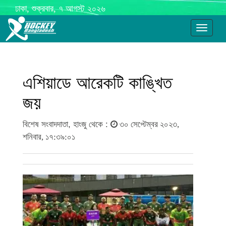
ঢাকা, শুক্রবার, ৭ আগস্ট ২০২৬
Toggle
navigati
এশিয়াডে আরেকটি কাঙ্খিত
জয়
বিশেষ সংবাদদাতা, হাংজু থেকে :
৩০ সেপ্টেম্বর ২০২৩,
শনিবার, ১৭:৩৯:০১