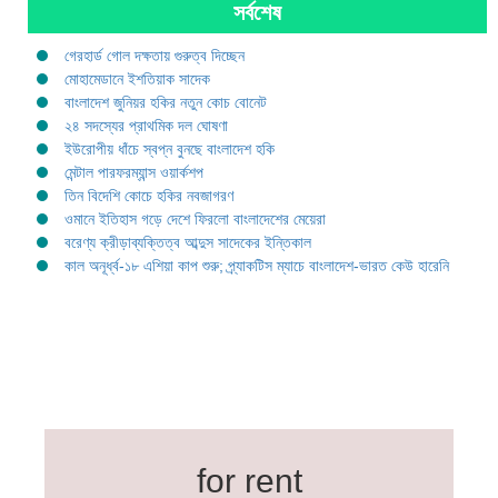
সর্বশেষ
গেরহার্ড গোল দক্ষতায় গুরুত্ব দিচ্ছেন
মোহামেডানে ইশতিয়াক সাদেক
বাংলাদেশ জুনিয়র হকির নতুন কোচ বোনেট
২৪ সদস্যের প্রাথমিক দল ঘোষণা
ইউরোপীয় ধাঁচে স্বপ্ন বুনছে বাংলাদেশ হকি
মেন্টাল পারফরম্যান্স ওয়ার্কশপ
তিন বিদেশি কোচে হকির নবজাগরণ
ওমানে ইতিহাস গড়ে দেশে ফিরলো বাংলাদেশের মেয়েরা
বরেণ্য ক্রীড়াব্যক্তিত্ব আব্দুস সাদেকের ইন্তিকাল
কাল অনূর্ধ্ব-১৮ এশিয়া কাপ শুরু; প্র্যাকটিস ম্যাচে বাংলাদেশ-ভারত কেউ হারেনি
for rent