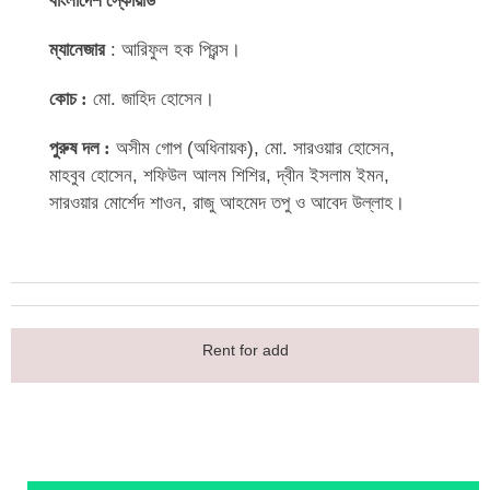
বাংলাদেশ স্কোয়াড
ম্যানেজার
: আরিফুল হক প্রিন্স।
কোচ :
মো. জাহিদ হোসেন।
পুরুষ দল :
অসীম গোপ (অধিনায়ক), মো. সারওয়ার হোসেন,
মাহবুব হোসেন, শফিউল আলম শিশির, দ্বীন ইসলাম ইমন,
সারওয়ার মোর্শেদ শাওন, রাজু আহমেদ তপু ও আবেদ উল্লাহ।
Rent for add