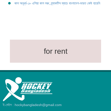
কাল অনূর্ধ্ব-১৮ এশিয়া কাপ শুরু; প্র্যাকটিস ম্যাচে বাংলাদেশ-ভারত কেউ হারেনি
for rent
ই-মেইল : hockybangladesh@gmail.com