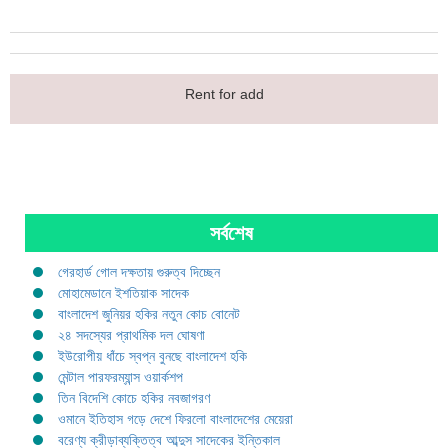
Rent for add
সর্বশেষ
গেরহার্ড গোল দক্ষতায় গুরুত্ব দিচ্ছেন
মোহামেডানে ইশতিয়াক সাদেক
বাংলাদেশ জুনিয়র হকির নতুন কোচ বোনেট
২৪ সদস্যের প্রাথমিক দল ঘোষণা
ইউরোপীয় ধাঁচে স্বপ্ন বুনছে বাংলাদেশ হকি
মেন্টাল পারফরম্যান্স ওয়ার্কশপ
তিন বিদেশি কোচে হকির নবজাগরণ
ওমানে ইতিহাস গড়ে দেশে ফিরলো বাংলাদেশের মেয়েরা
বরেণ্য ক্রীড়াব্যক্তিত্ব আব্দুস সাদেকের ইন্তিকাল