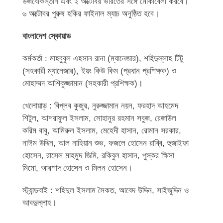
উজবেকিস্তান এবং ২ অক্টোবর ভারতের সঙ্গে মোকাবেলা করবে।
৬ অক্টোবর পুরুষ হকির ফাইনাল ম্যাচ অনুষ্ঠিত হবে।
বাংলাদেশ স্কোয়াড
কর্মকর্তা : মাহবুবুল এহসান রানা (ম্যানেজার), শহিদুল্লাহ টিটু
(সহকারী ম্যানেজার), ইয়ং কিউ কিম (প্রধান প্রশিক্ষক) ও
মোহাম্মদ আশিকুজ্জামান (সহকারী প্রশিক্ষক)।
খেলোয়াড় : বিপ্লব কুজুর, নুরুজ্জামান নয়ন, ফরহাদ আহমেদ
শিটুল, আশরাফুল ইসলাম, সোহানুর রহমান সবুজ, রেজাউল
করিম বাবু, আমিরুল ইসলাম, মেহেদী হাসান, রোমান সরকার,
নাঈম উদ্দিন, আল নাহিয়ান শুভ, ফজলে হোসেন রাব্বি, হুজাইফা
হোসেন, রাসেল মাহমুদ জিমি, রকিবুল হাসান, পুস্কর ক্ষিসা
মিমো, আরশাদ হোসেন ও মিলন হোসেন।
স্ট্যান্ডবাই : শহিদুল ইসলাম সৈকত, আবেদ উদ্দিন, সাইজুদ্দিন ও
আবদুল্লাহ।