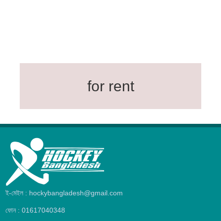
for rent
ই-মেইল : hockybangladesh@gmail.com
ফোন : 01617040348