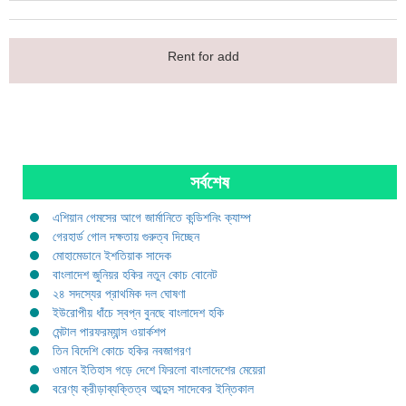
Rent for add
সর্বশেষ
এশিয়ান গেমসের আগে জার্মানিতে কন্ডিশনিং ক্যাম্প
গেরহার্ড গোল দক্ষতায় গুরুত্ব দিচ্ছেন
মোহামেডানে ইশতিয়াক সাদেক
বাংলাদেশ জুনিয়র হকির নতুন কোচ বোনেট
২৪ সদস্যের প্রাথমিক দল ঘোষণা
ইউরোপীয় ধাঁচে স্বপ্ন বুনছে বাংলাদেশ হকি
মেন্টাল পারফরম্যান্স ওয়ার্কশপ
তিন বিদেশি কোচে হকির নবজাগরণ
ওমানে ইতিহাস গড়ে দেশে ফিরলো বাংলাদেশের মেয়েরা
বরেণ্য ক্রীড়াব্যক্তিত্ব আব্দুস সাদেকের ইন্তিকাল