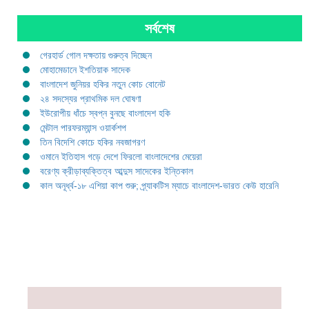
সর্বশেষ
গেরহার্ড গোল দক্ষতায় গুরুত্ব দিচ্ছেন
মোহামেডানে ইশতিয়াক সাদেক
বাংলাদেশ জুনিয়র হকির নতুন কোচ বোনেট
২৪ সদস্যের প্রাথমিক দল ঘোষণা
ইউরোপীয় ধাঁচে স্বপ্ন বুনছে বাংলাদেশ হকি
মেন্টাল পারফরম্যান্স ওয়ার্কশপ
তিন বিদেশি কোচে হকির নবজাগরণ
ওমানে ইতিহাস গড়ে দেশে ফিরলো বাংলাদেশের মেয়েরা
বরেণ্য ক্রীড়াব্যক্তিত্ব আব্দুস সাদেকের ইন্তিকাল
কাল অনূর্ধ্ব-১৮ এশিয়া কাপ শুরু; প্র্যাকটিস ম্যাচে বাংলাদেশ-ভারত কেউ হারেনি