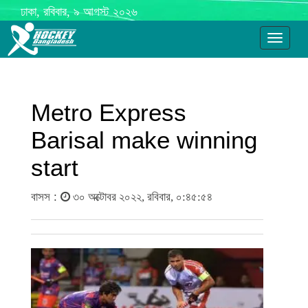
ঢাকা, রবিবার, ৯ আগস্ট ২০২৬
Toggle
navigati
Metro Express
Barisal make winning
start
বাসস :
৩০ অক্টোবর ২০২২, রবিবার, ০:৪৫:৫৪