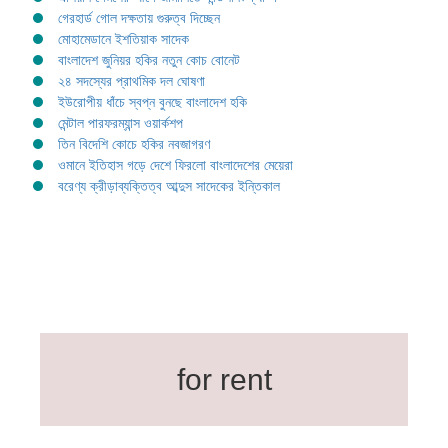
গেরহার্ড গোল দক্ষতায় গুরুত্ব দিচ্ছেন
মোহামেডানে ইশতিয়াক সাদেক
বাংলাদেশ জুনিয়র হকির নতুন কোচ বোনেট
২৪ সদস্যের প্রাথমিক দল ঘোষণা
ইউরোপীয় ধাঁচে স্বপ্ন বুনছে বাংলাদেশ হকি
মেন্টাল পারফরম্যান্স ওয়ার্কশপ
তিন বিদেশি কোচে হকির নবজাগরণ
ওমানে ইতিহাস গড়ে দেশে ফিরলো বাংলাদেশের মেয়েরা
বরেণ্য ক্রীড়াব্যক্তিত্ব আব্দুস সাদেকের ইন্তিকাল
for rent