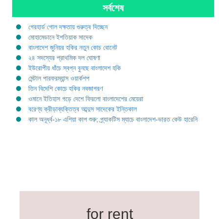
সর্বশেষ
গেরহার্ড গোল দক্ষতায় গুরুত্ব দিচ্ছেন
মোহামেডানে ইশতিয়াক সাদেক
বাংলাদেশ জুনিয়র হকির নতুন কোচ বোনেট
২৪ সদস্যের প্রাথমিক দল ঘোষণা
ইউরোপীয় ধাঁচে স্বপ্ন বুনছে বাংলাদেশ হকি
মেন্টাল পারফরম্যান্স ওয়ার্কশপ
তিন বিদেশি কোচে হকির নবজাগরণ
ওমানে ইতিহাস গড়ে দেশে ফিরলো বাংলাদেশের মেয়েরা
বরেণ্য ক্রীড়াব্যক্তিত্ব আব্দুস সাদেকের ইন্তিকাল
কাল অনূর্ধ্ব-১৮ এশিয়া কাপ শুরু; প্র্যাকটিস ম্যাচে বাংলাদেশ-ভারত কেউ হারেনি
for rent