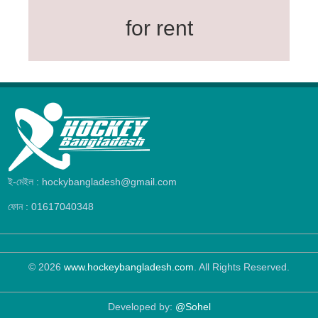
for rent
ই-মেইল : hockybangladesh@gmail.com
ফোন : 01617040348
© 2026
www.hockeybangladesh.com
. All Rights Reserved.
Developed by:
@Sohel