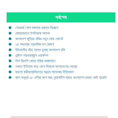
সর্বশেষ
গেরহার্ড গোল দক্ষতায় গুরুত্ব দিচ্ছেন
মোহামেডানে ইশতিয়াক সাদেক
বাংলাদেশ জুনিয়র হকির নতুন কোচ বোনেট
২৪ সদস্যের প্রাথমিক দল ঘোষণা
ইউরোপীয় ধাঁচে স্বপ্ন বুনছে বাংলাদেশ হকি
মেন্টাল পারফরম্যান্স ওয়ার্কশপ
তিন বিদেশি কোচে হকির নবজাগরণ
ওমানে ইতিহাস গড়ে দেশে ফিরলো বাংলাদেশের মেয়েরা
বরেণ্য ক্রীড়াব্যক্তিত্ব আব্দুস সাদেকের ইন্তিকাল
কাল অনূর্ধ্ব-১৮ এশিয়া কাপ শুরু; প্র্যাকটিস ম্যাচে বাংলাদেশ-ভারত কেউ হারেনি