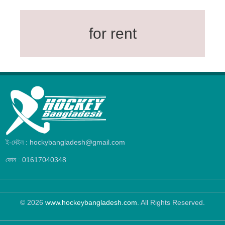
for rent
ই-মেইল : hockybangladesh@gmail.com
ফোন : 01617040348
© 2026
www.hockeybangladesh.com
. All Rights Reserved.