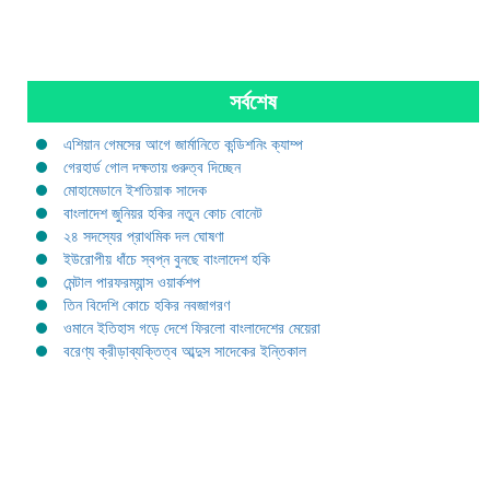
সর্বশেষ
এশিয়ান গেমসের আগে জার্মানিতে কন্ডিশনিং ক্যাম্প
গেরহার্ড গোল দক্ষতায় গুরুত্ব দিচ্ছেন
মোহামেডানে ইশতিয়াক সাদেক
বাংলাদেশ জুনিয়র হকির নতুন কোচ বোনেট
২৪ সদস্যের প্রাথমিক দল ঘোষণা
ইউরোপীয় ধাঁচে স্বপ্ন বুনছে বাংলাদেশ হকি
মেন্টাল পারফরম্যান্স ওয়ার্কশপ
তিন বিদেশি কোচে হকির নবজাগরণ
ওমানে ইতিহাস গড়ে দেশে ফিরলো বাংলাদেশের মেয়েরা
বরেণ্য ক্রীড়াব্যক্তিত্ব আব্দুস সাদেকের ইন্তিকাল