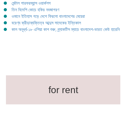
মেন্টাল পারফরম্যান্স ওয়ার্কশপ
তিন বিদেশি কোচে হকির নবজাগরণ
ওমানে ইতিহাস গড়ে দেশে ফিরলো বাংলাদেশের মেয়েরা
বরেণ্য ক্রীড়াব্যক্তিত্ব আব্দুস সাদেকের ইন্তিকাল
কাল অনূর্ধ্ব-১৮ এশিয়া কাপ শুরু; প্র্যাকটিস ম্যাচে বাংলাদেশ-ভারত কেউ হারেনি
for rent