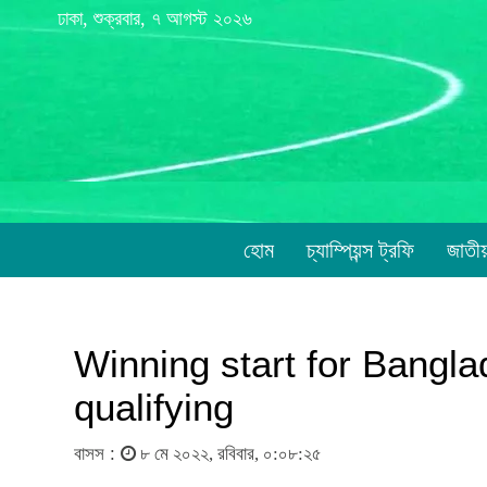
ঢাকা, শুক্রবার, ৭ আগস্ট ২০২৬
হোম
চ্যাম্পিয়ন্স ট্রফি
জাতী
Winning start for Bangl
qualifying
বাসস :
৮ মে ২০২২, রবিবার, ০:০৮:২৫