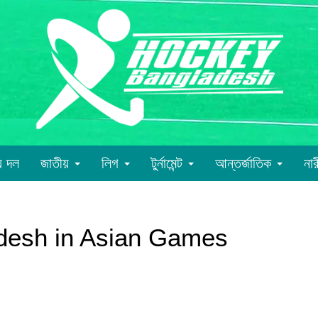
য় দল
জাতীয়
লিগ
টুর্নামেন্ট
আন্তর্জাতিক
না
adesh in Asian Games