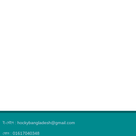
ই-মেইল : hockybangladesh@gmail.com
ফোন : 01617040348