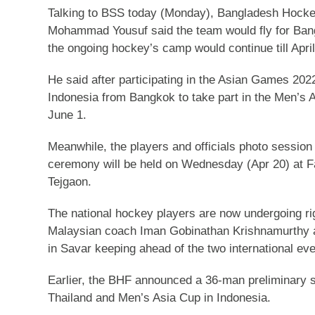
Talking to BSS today (Monday), Bangladesh Hockey
Mohammad Yousuf said the team would fly for Bang
the ongoing hockey’s camp would continue till April
He said after participating in the Asian Games 202
Indonesia from Bangkok to take part in the Men’s 
June 1.
Meanwhile, the players and officials photo sessio
ceremony will be held on Wednesday (Apr 20) at Fal
Tejgaon.
The national hockey players are now undergoing rig
Malaysian coach Iman Gobinathan Krishnamurthy a
in Savar keeping ahead of the two international eve
Earlier, the BHF announced a 36-man preliminary s
Thailand and Men’s Asia Cup in Indonesia.