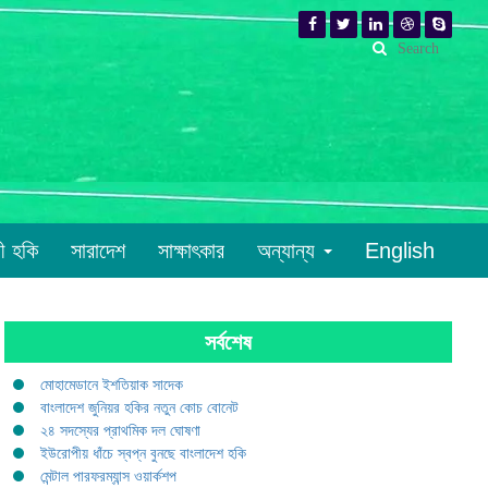
রী হকি
সারাদেশ
সাক্ষাৎকার
অন্যান্য
English
সর্বশেষ
মোহামেডানে ইশতিয়াক সাদেক
বাংলাদেশ জুনিয়র হকির নতুন কোচ বোনেট
২৪ সদস্যের প্রাথমিক দল ঘোষণা
ইউরোপীয় ধাঁচে স্বপ্ন বুনছে বাংলাদেশ হকি
মেন্টাল পারফরম্যান্স ওয়ার্কশপ