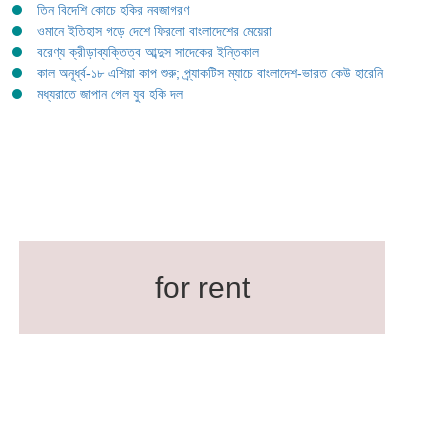
তিন বিদেশি কোচে হকির নবজাগরণ
ওমানে ইতিহাস গড়ে দেশে ফিরলো বাংলাদেশের মেয়েরা
বরেণ্য ক্রীড়াব্যক্তিত্ব আব্দুস সাদেকের ইন্তিকাল
কাল অনূর্ধ্ব-১৮ এশিয়া কাপ শুরু; প্র্যাকটিস ম্যাচে বাংলাদেশ-ভারত কেউ হারেনি
মধ্যরাতে জাপান গেল যুব হকি দল
for rent