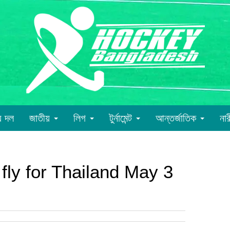
য় দল
জাতীয়
লিগ
টুর্নামেন্ট
আন্তর্জাতিক
না
fly for Thailand May 3