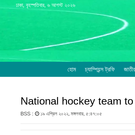
ঢাকা, বৃহস্পতিবার, ৬ আগস্ট ২০২৬
হোম
চ্যাম্পিয়ন্স ট্রফি
জাতী
National hockey team to 
BSS :
১৯ এপ্রিল ২০২২, মঙ্গলবার, ৫:৪৭:০৫