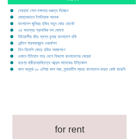
গেরহার্ড গোল দক্ষতায় গুরুত্ব দিচ্ছেন
মোহামেডানে ইশতিয়াক সাদেক
বাংলাদেশ জুনিয়র হকির নতুন কোচ বোনেট
২৪ সদস্যের প্রাথমিক দল ঘোষণা
ইউরোপীয় ধাঁচে স্বপ্ন বুনছে বাংলাদেশ হকি
মেন্টাল পারফরম্যান্স ওয়ার্কশপ
তিন বিদেশি কোচে হকির নবজাগরণ
ওমানে ইতিহাস গড়ে দেশে ফিরলো বাংলাদেশের মেয়েরা
বরেণ্য ক্রীড়াব্যক্তিত্ব আব্দুস সাদেকের ইন্তিকাল
কাল অনূর্ধ্ব-১৮ এশিয়া কাপ শুরু; প্র্যাকটিস ম্যাচে বাংলাদেশ-ভারত কেউ হারেনি
for rent