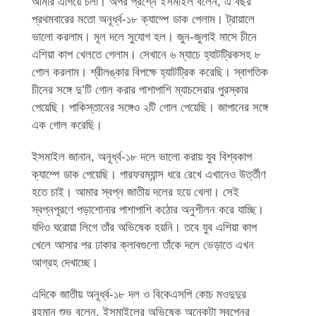
আমার এগিয়ে চলা। অপর প্রশ্নে ইসমাইল বলেন, এ বছর
প্রথমবারের মতো অনূর্ধ্ব-১৮ ক্যাম্পে ডাক পেলাম। ট্রায়ালে
ভালো করলাম। মূল দলে সুযোগ হল। জুন-জুলাই মাসে চীনে
এশিয়া কাপ খেলতে গেলাম। সেখানে ৬ ম্যাচে হ্যাটট্রিকসহ ৮
গোল করলাম। শ্রীলঙ্কার বিপক্ষে হ্যাটট্রিক করেছি। স্বাগতিক
চীনের সঙ্গে দু’টি গোল করার পাশাপাশি ম্যাচসেরার পুরস্কার
পেয়েছি। পাকিস্তানের সঙ্গেও ২টি গোল পেয়েছি। জাপানের সঙ্গে
এক গোল করেছি।
ইসমাইল জানান, অনূর্ধ্ব-১৮ দলে ভালো করায় যুব বিশ্বকাপ
ক্যাম্পে ডাক পেয়েছি। পারফরম্যান্স ধরে রেখে এখানেও উর্ত্তীণ
হতে চাই। আমার স্বপ্ন জাতীয় দলের হয়ে খেলা। সেই
স্বপ্নপূরণে পড়াশোনার পাশাপাশি কঠোর অনুশীলন করে যাচ্ছি।
যদিও ঘরোয়া লিগে তাঁর অভিষেক হয়নি। তবে যুব এশিয়া কাপ
খেলে আসার পর ঢাকার ক্লাবগুলো তাঁকে দলে ভেড়াতে এখন
আগ্রহ দেখাচ্ছে।
এদিকে জাতীয় অনূর্ধ্ব-১৮ দল ও বিকেএসপি কোচ মওদুদুর
রহমান শুভ বলেন, ইসমাইলের অভিষেক অনেকটা স্বপ্নের