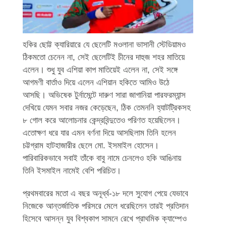
হকির ছোট্ট ক্যারিয়ারে যে ছেলেটি মওলানা ভাসানী স্টেডিয়ামও
ঠিকমতো চেনেন না, সেই ছেলেটিই চীনের দাহুজ শহর মাতিয়ে
এলেন। শুধু যুব এশিয়া কাপ মাতিয়েই এলেন না, সেই সঙ্গে
আগমণী বার্তাও দিয়ে এলেন এশিয়ান হকিতে আমিও উঠে
আসছি। অভিষেক টুর্নামেন্টে দারুণ সারা জাগানিয়া পারফরম্যান্স
দেখিয়ে যেমন সবার নজর কেড়েছেন, ঠিক তেমননি হ্যাটট্রিকসহ
৮ গোল করে আলোচনার কেন্দ্রবিন্দুতেও পরিণত হয়েছিলেন।
এতোক্ষণ ধরে যার এমন বর্ণনা দিয়ে আসছিলাম তিনি হলেন
চট্টগ্রাম হাটহাজারীর ছেলে মো. ইসমাইল হোসেন।
পারিবারিকভাবে সবাই তাঁকে বাবু নামে চেনলেও হকি আঙিনায়
তিনি ইসমাইল নামেই বেশি পরিচিত।
প্রথমবারের মতো এ বছর অনূর্ধ্ব-১৮ দলে সুযোগ পেয়ে যেভাবে
নিজেকে আন্তর্জাতিক পরিসরে মেলে ধরেছিলেন তারই প্রতিদান
হিসেবে আসন্ন যুব বিশ্বকাপ সামনে রেখে প্রাথমিক ক্যাম্পেও