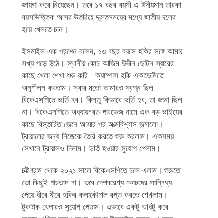
জায়গা করে নিয়েছেন। তবে ১৭ বছর বয়সী এ উদীয়মান তারকা
বয়সভিত্তিক আসর উতরিয়ে দ্রুতসময়ের মধ্যে জাতীয় দলের
হয়ে খেলতে চান।
ইসমাইল এক প্রশ্নে বলেন, ১৩ বছর বয়সে হকির সঙ্গে আমার
সখ্য গড়ে উঠে। স্থানীয় কোচ আজিম উদ্দীন ছোটন স্যারের
কাছে খেলা শেখা শুরু করি। ক্যাম্পাস হকি একাডেমিতে
অনুশীলন করতাম। সবার মতো আমারও স্বপ্ন ছিল
বিকেএসপিতে ভর্তি হব। কিন্তু কিভাবে ভর্তি হব, তা জানা ছিল
না। বিকেএসপিতে অধ্যায়নরত পারভেজ নামে এক বড় ভাইয়ের
কাছে বিস্তারিত জেনে আসার পর আত্মবিশ্বাস জন্মালো।
ট্রায়ালের জন্য নিজেকে তৈরি করতে শুরু করলাম। একসময়
সেখানে ট্রায়ালও দিলাম। ভর্তি হওয়ার সুযোগ পেলাম।
চট্টগ্রাম থেকে ২০২১ সালে বিকেএসপিতে চলে এলাম। শুরুতে
তো কিছুই পারতাম না। তবে দেশবরেণ্য কোচদের সান্নিধ্য
পেয়ে ধীরে ধীরে হকির কলাকৌশল রপ্ত করতে শেখলাম।
টুকটাক খেলারও সুযোগ পেতাম। এভাবে একটু আর্ধটু করে