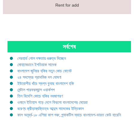
Rent for add
সর্বশেষ
গেরহার্ড গোল দক্ষতায় গুরুত্ব দিচ্ছেন
মোহামেডানে ইশতিয়াক সাদেক
বাংলাদেশ জুনিয়র হকির নতুন কোচ বোনেট
২৪ সদস্যের প্রাথমিক দল ঘোষণা
ইউরোপীয় ধাঁচে স্বপ্ন বুনছে বাংলাদেশ হকি
মেন্টাল পারফরম্যান্স ওয়ার্কশপ
তিন বিদেশি কোচে হকির নবজাগরণ
ওমানে ইতিহাস গড়ে দেশে ফিরলো বাংলাদেশের মেয়েরা
বরেণ্য ক্রীড়াব্যক্তিত্ব আব্দুস সাদেকের ইন্তিকাল
কাল অনূর্ধ্ব-১৮ এশিয়া কাপ শুরু; প্র্যাকটিস ম্যাচে বাংলাদেশ-ভারত কেউ হারেনি