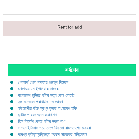
Rent for add
সর্বশেষ
গেরহার্ড গোল দক্ষতায় গুরুত্ব দিচ্ছেন
মোহামেডানে ইশতিয়াক সাদেক
বাংলাদেশ জুনিয়র হকির নতুন কোচ বোনেট
২৪ সদস্যের প্রাথমিক দল ঘোষণা
ইউরোপীয় ধাঁচে স্বপ্ন বুনছে বাংলাদেশ হকি
মেন্টাল পারফরম্যান্স ওয়ার্কশপ
তিন বিদেশি কোচে হকির নবজাগরণ
ওমানে ইতিহাস গড়ে দেশে ফিরলো বাংলাদেশের মেয়েরা
বরেণ্য ক্রীড়াব্যক্তিত্ব আব্দুস সাদেকের ইন্তিকাল