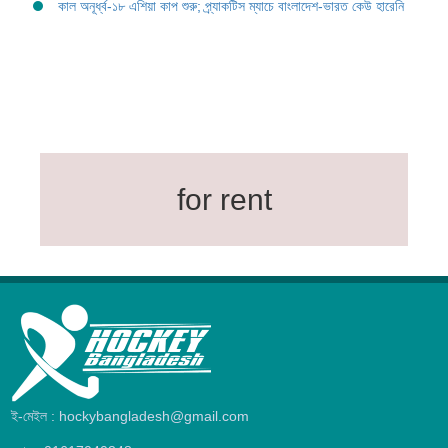
কাল অনূর্ধ্ব-১৮ এশিয়া কাপ শুরু; প্র্যাকটিস ম্যাচে বাংলাদেশ-ভারত কেউ হারেনি
for rent
ই-মেইল : hockybangladesh@gmail.com