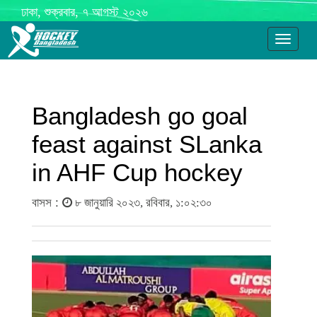
ঢাকা, শুক্রবার, ৭ আগস্ট ২০২৬
Toggle
navigati
Bangladesh go goal
feast against SLanka
in AHF Cup hockey
বাসস :
৮ জানুয়ারি ২০২৩, রবিবার, ১:০২:৩০