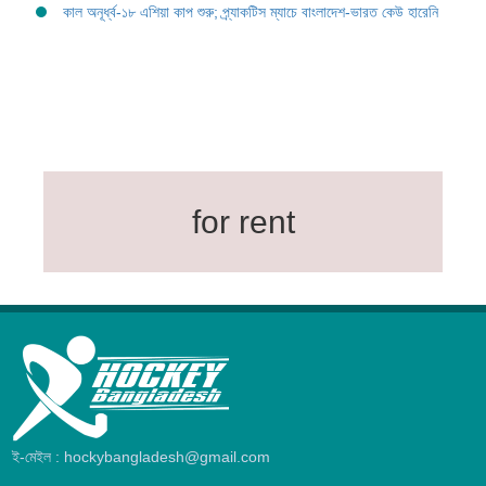
কাল অনূর্ধ্ব-১৮ এশিয়া কাপ শুরু; প্র্যাকটিস ম্যাচে বাংলাদেশ-ভারত কেউ হারেনি
for rent
ই-মেইল : hockybangladesh@gmail.com