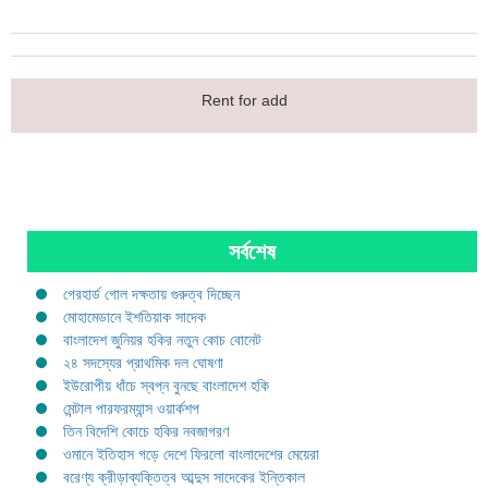
Rent for add
সর্বশেষ
গেরহার্ড গোল দক্ষতায় গুরুত্ব দিচ্ছেন
মোহামেডানে ইশতিয়াক সাদেক
বাংলাদেশ জুনিয়র হকির নতুন কোচ বোনেট
২৪ সদস্যের প্রাথমিক দল ঘোষণা
ইউরোপীয় ধাঁচে স্বপ্ন বুনছে বাংলাদেশ হকি
মেন্টাল পারফরম্যান্স ওয়ার্কশপ
তিন বিদেশি কোচে হকির নবজাগরণ
ওমানে ইতিহাস গড়ে দেশে ফিরলো বাংলাদেশের মেয়েরা
বরেণ্য ক্রীড়াব্যক্তিত্ব আব্দুস সাদেকের ইন্তিকাল