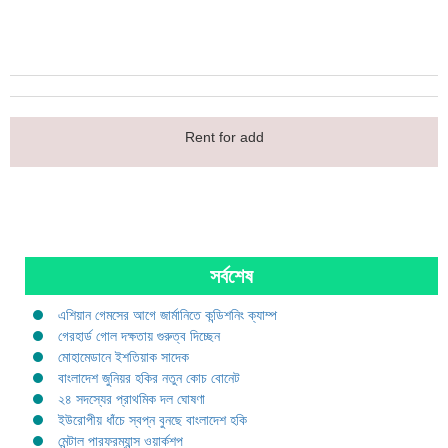
Rent for add
সর্বশেষ
এশিয়ান গেমসের আগে জার্মানিতে কন্ডিশনিং ক্যাম্প
গেরহার্ড গোল দক্ষতায় গুরুত্ব দিচ্ছেন
মোহামেডানে ইশতিয়াক সাদেক
বাংলাদেশ জুনিয়র হকির নতুন কোচ বোনেট
২৪ সদস্যের প্রাথমিক দল ঘোষণা
ইউরোপীয় ধাঁচে স্বপ্ন বুনছে বাংলাদেশ হকি
মেন্টাল পারফরম্যান্স ওয়ার্কশপ