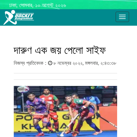
ঢাকা, সোমবার, ১০ আগস্ট ২০২৬
Toggle
navigati
দারুণ এক জয় পেলো সাইফ
নিজস্ব প্রতিবেদক :
৮ নভেম্বর ২০২২, মঙ্গলবার, ২:৪৩:৩৮