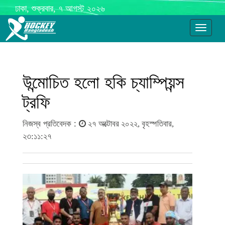
ঢাকা, শুক্রবার, ৭ আগস্ট ২০২৬
Toggle
navigati
উন্মোচিত হলো হকি চ্যাম্পিয়ন্স
ট্রফি
নিজস্ব প্রতিবেদক :
২৭ অক্টোবর ২০২২, বৃহস্পতিবার,
২৩:১১:২৭