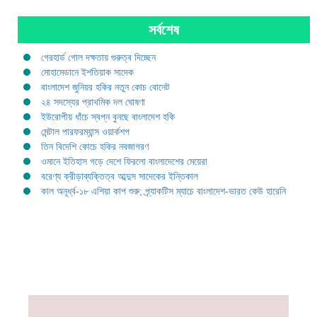
সর্বশেষ
গেরহার্ড গোল দক্ষতায় গুরুত্ব দিচ্ছেন
মোহামেডানে ইশতিয়াক সাদেক
বাংলাদেশ জুনিয়র হকির নতুন কোচ বোনেট
২৪ সদস্যের প্রাথমিক দল ঘোষণা
ইউরোপীয় ধাঁচে স্বপ্ন বুনছে বাংলাদেশ হকি
মেন্টাল পারফরম্যান্স ওয়ার্কশপ
তিন বিদেশি কোচে হকির নবজাগরণ
ওমানে ইতিহাস গড়ে দেশে ফিরলো বাংলাদেশের মেয়েরা
বরেণ্য ক্রীড়াব্যক্তিত্ব আব্দুস সাদেকের ইন্তিকাল
কাল অনূর্ধ্ব-১৮ এশিয়া কাপ শুরু; প্র্যাকটিস ম্যাচে বাংলাদেশ-ভারত কেউ হারেনি