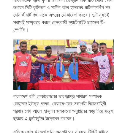
পাওয়ারটেক গ্রুপ খুলনা ও একমি চট্টগ্রাম এবং রাত সোয়া ৮টায়
রূপায়ন সিটি কুমিল্লা ও সাকিব আল হাসানের মালিকানাধীন দল
মোনার্ক মার্ট পদ্মা একে অপরের মোকাবেলা করবে। দুটি ম্যাচই
সরাসরি সম্প্রচার করবে বেসরকারী স্যাটেলাইট চ্যানেল টি-
স্পোর্টস।
বাংলাদেশ হকি ফেডারেশনের ভারপ্রাপ্ত সাধারণ সম্পাদক
মোহাম্মদ ইউসুফ বলেন, ফেডারেশনের সভাপতি বিমানবাহিনী
প্রধান শেখ আব্দুল হান্নান জমকালো অনুষ্ঠানের মধ্য দিয়ে সন্ধ্যা
ছয়টায় এ টুর্নামেন্টের উদ্বোধন করবেন।
এদিকে কোন ঝামেলা ছাড়া অনলাইনের মাধ্যমে টিকিট কাটতে