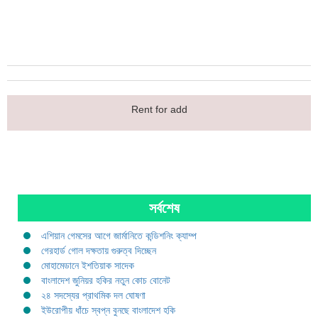
Rent for add
সর্বশেষ
এশিয়ান গেমসের আগে জার্মানিতে কন্ডিশনিং ক্যাম্প
গেরহার্ড গোল দক্ষতায় গুরুত্ব দিচ্ছেন
মোহামেডানে ইশতিয়াক সাদেক
বাংলাদেশ জুনিয়র হকির নতুন কোচ বোনেট
২৪ সদস্যের প্রাথমিক দল ঘোষণা
ইউরোপীয় ধাঁচে স্বপ্ন বুনছে বাংলাদেশ হকি