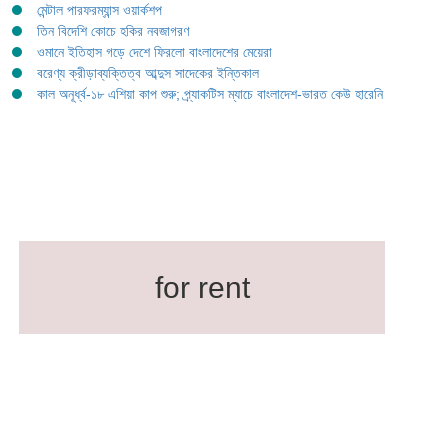
মেন্টাল পারফরম্যান্স ওয়ার্কশপ
তিন বিদেশি কোচে হকির নবজাগরণ
ওমানে ইতিহাস গড়ে দেশে ফিরলো বাংলাদেশের মেয়েরা
বরেণ্য ক্রীড়াব্যক্তিত্ব আব্দুস সাদেকের ইন্তিকাল
কাল অনূর্ধ্ব-১৮ এশিয়া কাপ শুরু; প্র্যাকটিস ম্যাচে বাংলাদেশ-ভারত কেউ হারেনি
for rent