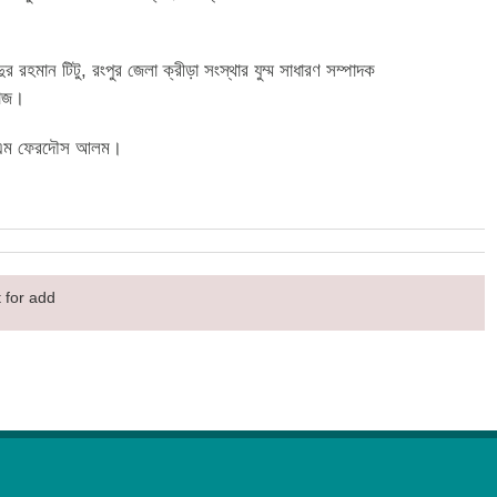
 রহমান টিটু, রংপুর জেলা ক্রীড়া সংস্থার যুম্ম সাধারণ সম্পাদক
য়াজ।
আই এম ফেরদৌস আলম।
 for add