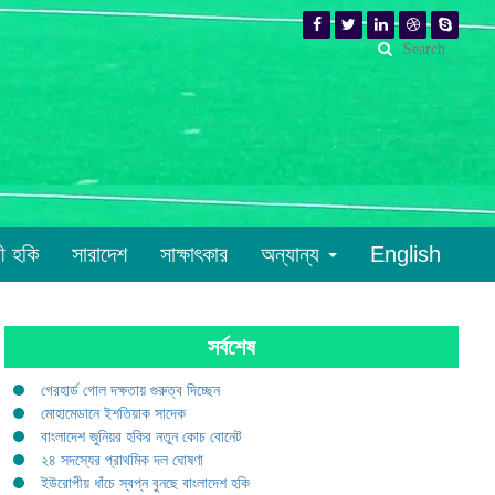
রী হকি
সারাদেশ
সাক্ষাৎকার
অন্যান্য
English
সর্বশেষ
গেরহার্ড গোল দক্ষতায় গুরুত্ব দিচ্ছেন
মোহামেডানে ইশতিয়াক সাদেক
বাংলাদেশ জুনিয়র হকির নতুন কোচ বোনেট
২৪ সদস্যের প্রাথমিক দল ঘোষণা
ইউরোপীয় ধাঁচে স্বপ্ন বুনছে বাংলাদেশ হকি