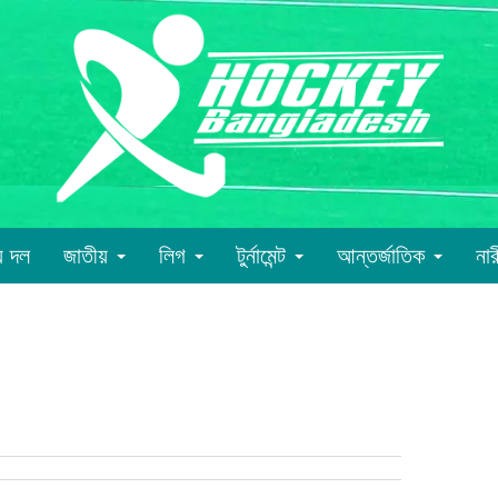
য় দল
জাতীয়
লিগ
টুর্নামেন্ট
আন্তর্জাতিক
না