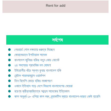
Rent for add
সর্বশেষ
গেরহার্ড গোল দক্ষতায় গুরুত্ব দিচ্ছেন
মোহামেডানে ইশতিয়াক সাদেক
বাংলাদেশ জুনিয়র হকির নতুন কোচ বোনেট
২৪ সদস্যের প্রাথমিক দল ঘোষণা
ইউরোপীয় ধাঁচে স্বপ্ন বুনছে বাংলাদেশ হকি
মেন্টাল পারফরম্যান্স ওয়ার্কশপ
তিন বিদেশি কোচে হকির নবজাগরণ
ওমানে ইতিহাস গড়ে দেশে ফিরলো বাংলাদেশের মেয়েরা
বরেণ্য ক্রীড়াব্যক্তিত্ব আব্দুস সাদেকের ইন্তিকাল
কাল অনূর্ধ্ব-১৮ এশিয়া কাপ শুরু; প্র্যাকটিস ম্যাচে বাংলাদেশ-ভারত কেউ হারেনি