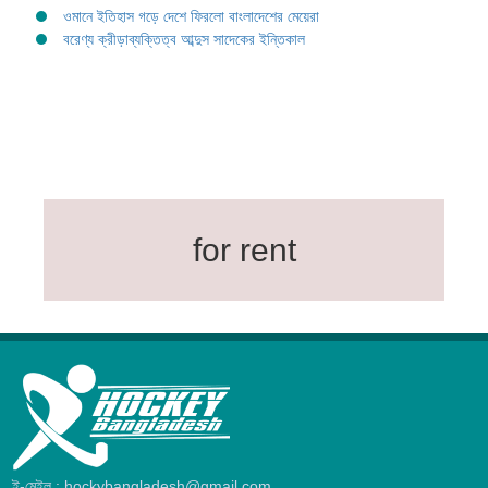
ওমানে ইতিহাস গড়ে দেশে ফিরলো বাংলাদেশের মেয়েরা
বরেণ্য ক্রীড়াব্যক্তিত্ব আব্দুস সাদেকের ইন্তিকাল
for rent
ই-মেইল : hockybangladesh@gmail.com