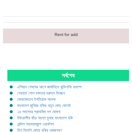
Rent for add
সর্বশেষ
এশিয়ান গেমসের আগে জার্মানিতে কন্ডিশনিং ক্যাম্প
গেরহার্ড গোল দক্ষতায় গুরুত্ব দিচ্ছেন
মোহামেডানে ইশতিয়াক সাদেক
বাংলাদেশ জুনিয়র হকির নতুন কোচ বোনেট
২৪ সদস্যের প্রাথমিক দল ঘোষণা
ইউরোপীয় ধাঁচে স্বপ্ন বুনছে বাংলাদেশ হকি
মেন্টাল পারফরম্যান্স ওয়ার্কশপ
তিন বিদেশি কোচে হকির নবজাগরণ