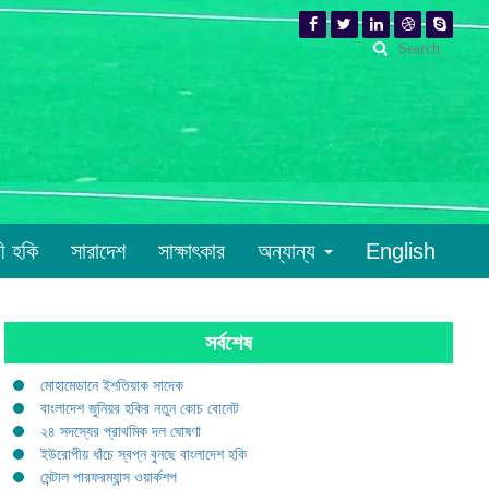
রী হকি
সারাদেশ
সাক্ষাৎকার
অন্যান্য
English
সর্বশেষ
মোহামেডানে ইশতিয়াক সাদেক
বাংলাদেশ জুনিয়র হকির নতুন কোচ বোনেট
২৪ সদস্যের প্রাথমিক দল ঘোষণা
ইউরোপীয় ধাঁচে স্বপ্ন বুনছে বাংলাদেশ হকি
মেন্টাল পারফরম্যান্স ওয়ার্কশপ