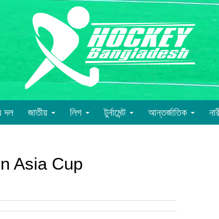
য় দল
জাতীয়
লিগ
টুর্নামেন্ট
আন্তর্জাতিক
না
n Asia Cup