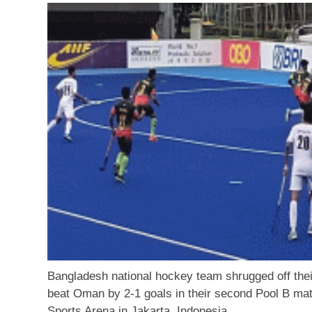
Bangladesh national hockey team shrugged off thei
beat Oman by 2-1 goals in their second Pool B ma
Sports Arena in Jakarta, Indonesia.