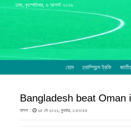
ঢাকা, বৃহস্পতিবার, ৬ আগস্ট ২০২৬
হোম
চ্যাম্পিয়ন্স ট্রফি
জাতী
Bangladesh beat Oman i
বাসস :
২৫ মে ২০২২, বুধবার, ১:৫৩:৫৫