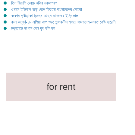
তিন বিদেশি কোচে হকির নবজাগরণ
ওমানে ইতিহাস গড়ে দেশে ফিরলো বাংলাদেশের মেয়েরা
বরেণ্য ক্রীড়াব্যক্তিত্ব আব্দুস সাদেকের ইন্তিকাল
কাল অনূর্ধ্ব-১৮ এশিয়া কাপ শুরু; প্র্যাকটিস ম্যাচে বাংলাদেশ-ভারত কেউ হারেনি
মধ্যরাতে জাপান গেল যুব হকি দল
for rent