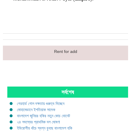
Rent for add
সর্বশেষ
গেরহার্ড গোল দক্ষতায় গুরুত্ব দিচ্ছেন
মোহামেডানে ইশতিয়াক সাদেক
বাংলাদেশ জুনিয়র হকির নতুন কোচ বোনেট
২৪ সদস্যের প্রাথমিক দল ঘোষণা
ইউরোপীয় ধাঁচে স্বপ্ন বুনছে বাংলাদেশ হকি