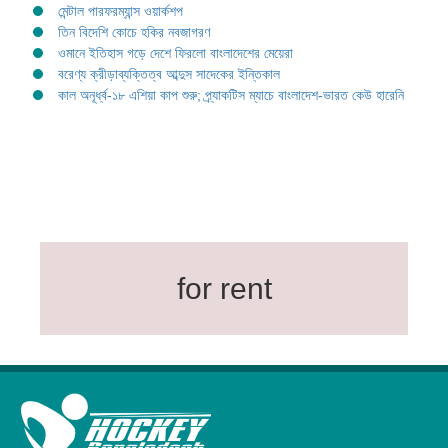
মেন্টাল পারফরম্যান্স ওয়ার্কশপ
তিন বিদেশি কোচে হকির নবজাগরণ
ওমানে ইতিহাস গড়ে দেশে ফিরলো বাংলাদেশের মেয়েরা
বরেণ্য ক্রীড়াব্যক্তিত্ব আব্দুস সাদেকের ইন্তিকাল
কাল অনূর্ধ্ব-১৮ এশিয়া কাপ শুরু; প্র্যাকটিস ম্যাচে বাংলাদেশ-ভারত কেউ হারেনি
for rent