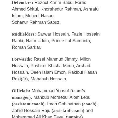
Defenders:
Rezaul Karim Babu, Farhd
Ahmed Shitul, Khorshedur Rahman, Ashraful
Islam, Mehedi Hasan,
Sohanur Rahman Sabuz.
Midfielders:
Sarwar Hossain, Fazle Hossain
Rabbi, Naim Uddin, Prince Lal Samanta,
Roman Sarkar.
Forwards:
Rasel Mahmud Jimmy, Milon
Hossain, Pushkor Khisha Mimo, Arshad
Hossain, Deen Islam Emon, Rakibul Hasan
Roki(Jr), Mahabub Hossain.
Officials:
Mohammad Yousuf (
team’s
manager
), Mahbub Morsedul Alom Lebu
(
assistant coach
), Iman Gobinathan (
coach
),
Zahid Hossain Raju (
assistant coach
) and
Mohammad Ali Khan Peyal (
umpire
).