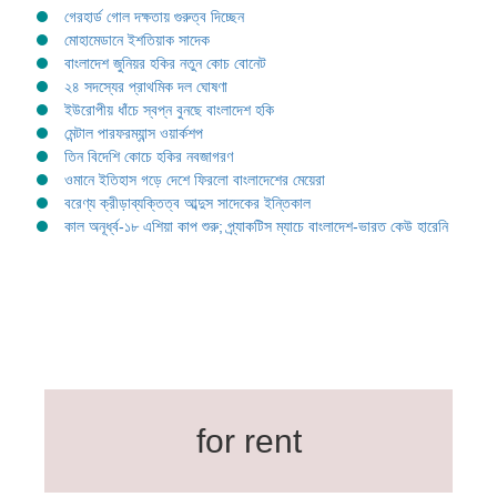
গেরহার্ড গোল দক্ষতায় গুরুত্ব দিচ্ছেন
মোহামেডানে ইশতিয়াক সাদেক
বাংলাদেশ জুনিয়র হকির নতুন কোচ বোনেট
২৪ সদস্যের প্রাথমিক দল ঘোষণা
ইউরোপীয় ধাঁচে স্বপ্ন বুনছে বাংলাদেশ হকি
মেন্টাল পারফরম্যান্স ওয়ার্কশপ
তিন বিদেশি কোচে হকির নবজাগরণ
ওমানে ইতিহাস গড়ে দেশে ফিরলো বাংলাদেশের মেয়েরা
বরেণ্য ক্রীড়াব্যক্তিত্ব আব্দুস সাদেকের ইন্তিকাল
কাল অনূর্ধ্ব-১৮ এশিয়া কাপ শুরু; প্র্যাকটিস ম্যাচে বাংলাদেশ-ভারত কেউ হারেনি
for rent