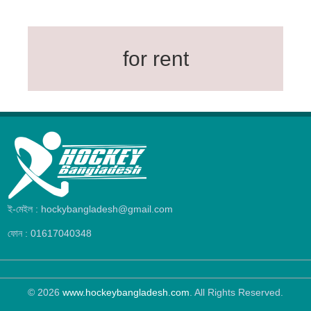
for rent
ই-মেইল : hockybangladesh@gmail.com
ফোন : 01617040348
© 2026
www.hockeybangladesh.com
. All Rights Reserved.