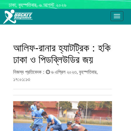
ঢাকা, বৃহস্পতিবার, ৬ আগস্ট ২০২৬
Toggle
navigati
আলিফ-রানার হ্যাটট্রিক : হকি
ঢাকা ও পিডব্লিউডির জয়
নিজস্ব প্রতিবেদক :
৬ এপ্রিল ২০২৩, বৃহস্পতিবার,
১৭:০১:১৩