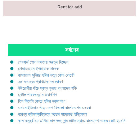
Rent for add
সর্বশেষ
গেরহার্ড গোল দক্ষতায় গুরুত্ব দিচ্ছেন
মোহামেডানে ইশতিয়াক সাদেক
বাংলাদেশ জুনিয়র হকির নতুন কোচ বোনেট
২৪ সদস্যের প্রাথমিক দল ঘোষণা
ইউরোপীয় ধাঁচে স্বপ্ন বুনছে বাংলাদেশ হকি
মেন্টাল পারফরম্যান্স ওয়ার্কশপ
তিন বিদেশি কোচে হকির নবজাগরণ
ওমানে ইতিহাস গড়ে দেশে ফিরলো বাংলাদেশের মেয়েরা
বরেণ্য ক্রীড়াব্যক্তিত্ব আব্দুস সাদেকের ইন্তিকাল
কাল অনূর্ধ্ব-১৮ এশিয়া কাপ শুরু; প্র্যাকটিস ম্যাচে বাংলাদেশ-ভারত কেউ হারেনি