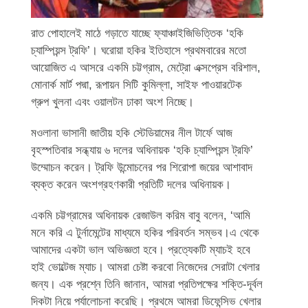
রাত পোহালেই মাঠে গড়াতে যাচ্ছে ফ্যাঞ্চাইজিভিত্তিক ‘হকি
চ্যাম্পিয়ন্স ট্রফি’। ঘরোয়া হকির ইতিহাসে প্রথমবারের মতো
আয়োজিত এ আসরে একমি চট্টগ্রাম, মেট্রো এক্সপ্রেস বরিশাল,
মোনার্ক মার্ট পদ্মা, রূপায়ন সিটি কুমিল্লা, সাইফ পাওয়ারটেক
গ্রুপ খুলনা এবং ওয়ালটন ঢাকা অংশ নিচ্ছে।
মওলানা ভাসানী জাতীয় হকি স্টেডিয়ামের নীল টার্ফে আজ
বৃহস্পতিবার সন্ধ্যায় ৬ দলের অধিনায়ক ‘হকি চ্যাম্পিয়ন্স ট্রফি’
উম্মোচন করেন। ট্রফি উন্মোচনের পর শিরোপা জয়ের আশাবাদ
ব্যক্ত করেন অংশগ্রহণকারী প্রতিটি দলের অধিনায়ক।
একমি চট্টগ্রামের অধিনায়ক রেজাউল করিম বাবু বলেন, ‘আমি
মনে করি এ টুর্নামেন্টের মাধ্যমে হকির পরিবর্তন সম্ভব।এ থেকে
আমাদের একটা ভাল অভিজ্ঞতা হবে। প্রত্যেকটি ম্যাচই হবে
হাই ভোল্টেজ ম্যাচ। আমরা চেষ্টা করবো নিজেদের সেরাটা খেলার
জন্য। এক প্রশ্নে তিনি জানান, আমরা প্রতিপক্ষের শক্তি-দূর্বল
দিকটা নিয়ে পর্যালোচনা করেছি। প্রথমে আমরা ডিফেন্সিভ খেলার