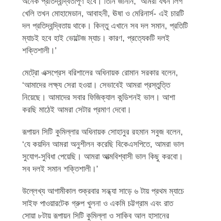
অনেক প্রতিদ্বন্দ্বিতাপূর্ণ হবে। তিনি জানান, ‘আমরা যখন লিগ
খেলি তখন মোহামেডান, আবাহনী, ঊষা ও মেরিনার্স- এই চারটি
দল প্রতিদ্বন্দ্বিতায় থাকে। কিন্তু এখানে সব দল সমান, প্রতিটি
ম্যাচই হবে হাই ভোল্টেজ ম্যাচ। কারণ, প্রত্যেকটি দলই
শক্তিশালী।’
মেট্রো এক্সপ্রেস বরিশালের অধিনায়ক রোমান সরকার বলেন,
‘আমাদের লক্ষ্য সেরা হওয়া। সেভাবেই আমরা প্রস্তুত্তি
নিয়েছে। আমাদের সবার ফিজিক্যাল কন্ডিশনই ভাল। আশা
করছি মাঠেই আমরা সেটার প্রমাণ দেবো।
রূপায়ন সিটি কুমিল্লার অধিনায়ক সোহানুর রহমান সবুজ বলেন,
‘যে কয়দিন আমরা অনুশীলন করেছি বিকেএসপিতে, আমরা ভাল
সুযোগ-সুবিধা পেয়েছি। আমরা আত্মবিশ্বাসী ভাল কিছু করবো।
সব দলই সমান শক্তিশালী।’
উল্লেখ্য আগামীকাল শুক্রবার সন্ধ্যা সাড়ে ৬ টায় প্রথম ম্যাচে
সাইফ পাওয়ারটেক গ্রুপ খুলনা ও একমি চট্টগ্রাম এবং রাত
সোয়া ৮টায় রূপায়ন সিটি কুমিল্লা ও সাকিব আল হাসানের