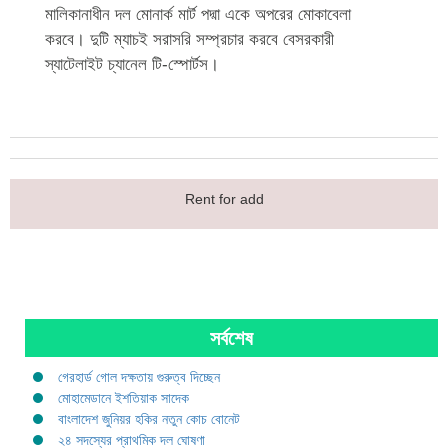
মালিকানাধীন দল মোনার্ক মার্ট পদ্মা একে অপরের মোকাবেলা
করবে। দুটি ম্যাচই সরাসরি সম্প্রচার করবে বেসরকারী
স্যাটেলাইট চ্যানেল টি-স্পোর্টস।
Rent for add
সর্বশেষ
গেরহার্ড গোল দক্ষতায় গুরুত্ব দিচ্ছেন
মোহামেডানে ইশতিয়াক সাদেক
বাংলাদেশ জুনিয়র হকির নতুন কোচ বোনেট
২৪ সদস্যের প্রাথমিক দল ঘোষণা