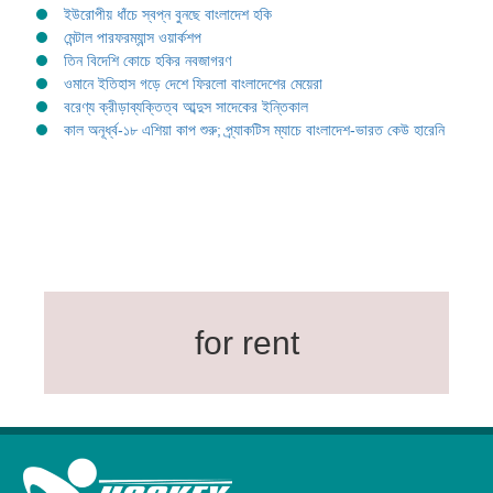
ইউরোপীয় ধাঁচে স্বপ্ন বুনছে বাংলাদেশ হকি
মেন্টাল পারফরম্যান্স ওয়ার্কশপ
তিন বিদেশি কোচে হকির নবজাগরণ
ওমানে ইতিহাস গড়ে দেশে ফিরলো বাংলাদেশের মেয়েরা
বরেণ্য ক্রীড়াব্যক্তিত্ব আব্দুস সাদেকের ইন্তিকাল
কাল অনূর্ধ্ব-১৮ এশিয়া কাপ শুরু; প্র্যাকটিস ম্যাচে বাংলাদেশ-ভারত কেউ হারেনি
for rent