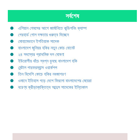
সর্বশেষ
এশিয়ান গেমসের আগে জার্মানিতে কন্ডিশনিং ক্যাম্প
গেরহার্ড গোল দক্ষতায় গুরুত্ব দিচ্ছেন
মোহামেডানে ইশতিয়াক সাদেক
বাংলাদেশ জুনিয়র হকির নতুন কোচ বোনেট
২৪ সদস্যের প্রাথমিক দল ঘোষণা
ইউরোপীয় ধাঁচে স্বপ্ন বুনছে বাংলাদেশ হকি
মেন্টাল পারফরম্যান্স ওয়ার্কশপ
তিন বিদেশি কোচে হকির নবজাগরণ
ওমানে ইতিহাস গড়ে দেশে ফিরলো বাংলাদেশের মেয়েরা
বরেণ্য ক্রীড়াব্যক্তিত্ব আব্দুস সাদেকের ইন্তিকাল