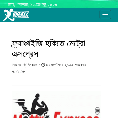
ঢাকা, সোমবার, ১০ আগস্ট ২০২৬
Toggle
navigati
ফ্র্যাঞ্চাইজি হকিতে মেট্রো
এক্সপ্রেস
নিজস্ব প্রতিবেদক :
৯ সেপ্টেম্বর ২০২২, শুক্রবার,
৭:১৯:২৮