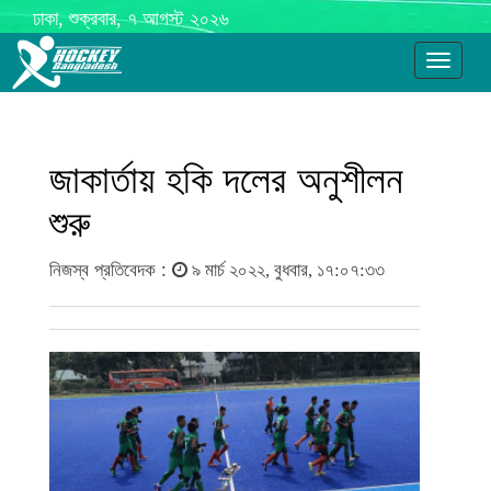
ঢাকা, শুক্রবার, ৭ আগস্ট ২০২৬
Toggle
navigati
জাকার্তায় হকি দলের অনুশীলন
শুরু
নিজস্ব প্রতিবেদক :
৯ মার্চ ২০২২, বুধবার, ১৭:০৭:৩৩