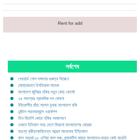
Rent for add
সর্বশেষ
গেরহার্ড গোল দক্ষতায় গুরুত্ব দিচ্ছেন
মোহামেডানে ইশতিয়াক সাদেক
বাংলাদেশ জুনিয়র হকির নতুন কোচ বোনেট
২৪ সদস্যের প্রাথমিক দল ঘোষণা
ইউরোপীয় ধাঁচে স্বপ্ন বুনছে বাংলাদেশ হকি
মেন্টাল পারফরম্যান্স ওয়ার্কশপ
তিন বিদেশি কোচে হকির নবজাগরণ
ওমানে ইতিহাস গড়ে দেশে ফিরলো বাংলাদেশের মেয়েরা
বরেণ্য ক্রীড়াব্যক্তিত্ব আব্দুস সাদেকের ইন্তিকাল
কাল অনূর্ধ্ব-১৮ এশিয়া কাপ শুরু; প্র্যাকটিস ম্যাচে বাংলাদেশ-ভারত কেউ হারেনি