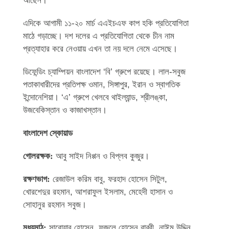
আছেন।
এদিকে আগামী ১১-২০ মার্চ এএইচএফ কাপ হকি প্রতিযোগিতা
মাঠে গড়াচ্ছে। দশ দলের এ প্রতিযোগিতা থেকে চীন নাম
প্রত্যাহার করে নেওয়ায় এখন তা নয় দলে নেমে এসেছে।
ডিফেন্ডিং চ্যাম্পিয়ন বাংলাদেশ ‘বি’ গ্রুপে রয়েছে। লাল-সবুজ
পতাকাধারীদের প্রতিপক্ষ ওমান, সিঙ্গাপুর, ইরান ও স্বাগতিক
ইন্দোনেশিয়া। ‘এ’ গ্রুপে খেলবে থাইল্যান্ড, শ্রীলঙ্কা,
উজবেকিস্তান ও কাজাখস্তান।
বাংলাদেশ স্কোয়াড
গোলরক্ষক:
আবু সাইদ নিপ্পন ও বিপ্লব কুজুর।
রক্ষণভাগ:
রেজাউল করিম বাবু, ফরহাদ হোসেন সিটুল,
খোরশেদুর রহমান, আশরাফুল ইসলাম, মেহেদী হাসান ও
সোহানুর রহমান সবুজ।
মধ্যমাঠ:
সারোয়ার হোসেন, ফজলে হোসেন রাব্বী, নাঈম উদ্দিন,