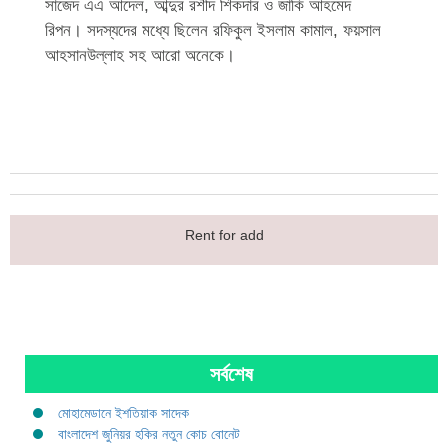
সাজেদ এএ আদেল, আব্দুর রশীদ শিকদার ও জাকি আহমেদ
রিপন। সদস্যদের মধ্যে ছিলেন রফিকুল ইসলাম কামাল, ফয়সাল
আহসানউল্লাহ সহ আরো অনেকে।
Rent for add
সর্বশেষ
মোহামেডানে ইশতিয়াক সাদেক
বাংলাদেশ জুনিয়র হকির নতুন কোচ বোনেট