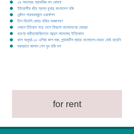
২৪ সদস্যের প্রাথমিক দল ঘোষণা
ইউরোপীয় ধাঁচে স্বপ্ন বুনছে বাংলাদেশ হকি
মেন্টাল পারফরম্যান্স ওয়ার্কশপ
তিন বিদেশি কোচে হকির নবজাগরণ
ওমানে ইতিহাস গড়ে দেশে ফিরলো বাংলাদেশের মেয়েরা
বরেণ্য ক্রীড়াব্যক্তিত্ব আব্দুস সাদেকের ইন্তিকাল
কাল অনূর্ধ্ব-১৮ এশিয়া কাপ শুরু; প্র্যাকটিস ম্যাচে বাংলাদেশ-ভারত কেউ হারেনি
মধ্যরাতে জাপান গেল যুব হকি দল
for rent