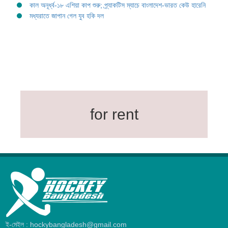
কাল অনূর্ধ্ব-১৮ এশিয়া কাপ শুরু; প্র্যাকটিস ম্যাচে বাংলাদেশ-ভারত কেউ হারেনি
মধ্যরাতে জাপান গেল যুব হকি দল
for rent
ই-মেইল : hockybangladesh@gmail.com