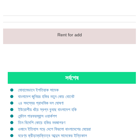
Rent for add
সর্বশেষ
মোহামেডানে ইশতিয়াক সাদেক
বাংলাদেশ জুনিয়র হকির নতুন কোচ বোনেট
২৪ সদস্যের প্রাথমিক দল ঘোষণা
ইউরোপীয় ধাঁচে স্বপ্ন বুনছে বাংলাদেশ হকি
মেন্টাল পারফরম্যান্স ওয়ার্কশপ
তিন বিদেশি কোচে হকির নবজাগরণ
ওমানে ইতিহাস গড়ে দেশে ফিরলো বাংলাদেশের মেয়েরা
বরেণ্য ক্রীড়াব্যক্তিত্ব আব্দুস সাদেকের ইন্তিকাল