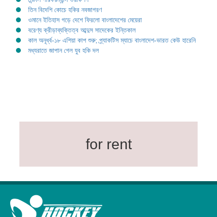
তিন বিদেশি কোচে হকির নবজাগরণ
ওমানে ইতিহাস গড়ে দেশে ফিরলো বাংলাদেশের মেয়েরা
বরেণ্য ক্রীড়াব্যক্তিত্ব আব্দুস সাদেকের ইন্তিকাল
কাল অনূর্ধ্ব-১৮ এশিয়া কাপ শুরু; প্র্যাকটিস ম্যাচে বাংলাদেশ-ভারত কেউ হারেনি
মধ্যরাতে জাপান গেল যুব হকি দল
for rent