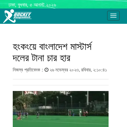
ঢাকা, বুধবার, ৫ আগস্ট ২০২৬
Toggle
navigati
হংকংয়ে বাংলাদেশ মাস্টার্স
দলের টানা চার হার
নিজস্ব প্রতিবেদক :
২৬ নভেম্বর ২০২৩, রবিবার, ২:১০:৪১