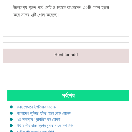
উল্লেখ্য গ্রুপ পর্বে মোট ৪ ম্যাচে বাংলাদেশ ৩৫টি গোল হজম
করে মাত্র ২টি গোল করেছে।
Rent for add
সর্বশেষ
মোহামেডানে ইশতিয়াক সাদেক
বাংলাদেশ জুনিয়র হকির নতুন কোচ বোনেট
২৪ সদস্যের প্রাথমিক দল ঘোষণা
ইউরোপীয় ধাঁচে স্বপ্ন বুনছে বাংলাদেশ হকি
মেন্টাল পারফরম্যান্স ওয়ার্কশপ