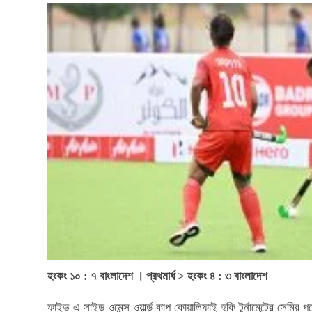
হংকং ১০ : ৭ বাংলাদেশ । প্রথমার্ধ > হংকং ৪ : ৩ বাংলাদেশ
ফাইভ এ সাইড ওমেন্স ওয়ার্ল্ড কাপ কোয়ালিফাই হকি টুর্নামেন্টের সেমির পথে