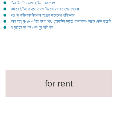
তিন বিদেশি কোচে হকির নবজাগরণ
ওমানে ইতিহাস গড়ে দেশে ফিরলো বাংলাদেশের মেয়েরা
বরেণ্য ক্রীড়াব্যক্তিত্ব আব্দুস সাদেকের ইন্তিকাল
কাল অনূর্ধ্ব-১৮ এশিয়া কাপ শুরু; প্র্যাকটিস ম্যাচে বাংলাদেশ-ভারত কেউ হারেনি
মধ্যরাতে জাপান গেল যুব হকি দল
for rent