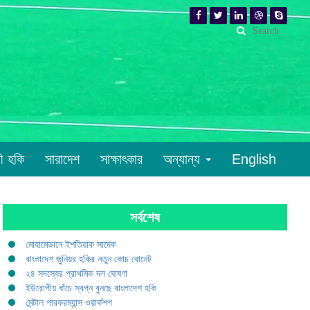
রী হকি
সারাদেশ
সাক্ষাৎকার
অন্যান্য
English
সর্বশেষ
মোহামেডানে ইশতিয়াক সাদেক
বাংলাদেশ জুনিয়র হকির নতুন কোচ বোনেট
২৪ সদস্যের প্রাথমিক দল ঘোষণা
ইউরোপীয় ধাঁচে স্বপ্ন বুনছে বাংলাদেশ হকি
মেন্টাল পারফরম্যান্স ওয়ার্কশপ