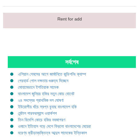
Rent for add
সর্বশেষ
এশিয়ান গেমসের আগে জার্মানিতে কন্ডিশনিং ক্যাম্প
গেরহার্ড গোল দক্ষতায় গুরুত্ব দিচ্ছেন
মোহামেডানে ইশতিয়াক সাদেক
বাংলাদেশ জুনিয়র হকির নতুন কোচ বোনেট
২৪ সদস্যের প্রাথমিক দল ঘোষণা
ইউরোপীয় ধাঁচে স্বপ্ন বুনছে বাংলাদেশ হকি
মেন্টাল পারফরম্যান্স ওয়ার্কশপ
তিন বিদেশি কোচে হকির নবজাগরণ
ওমানে ইতিহাস গড়ে দেশে ফিরলো বাংলাদেশের মেয়েরা
বরেণ্য ক্রীড়াব্যক্তিত্ব আব্দুস সাদেকের ইন্তিকাল