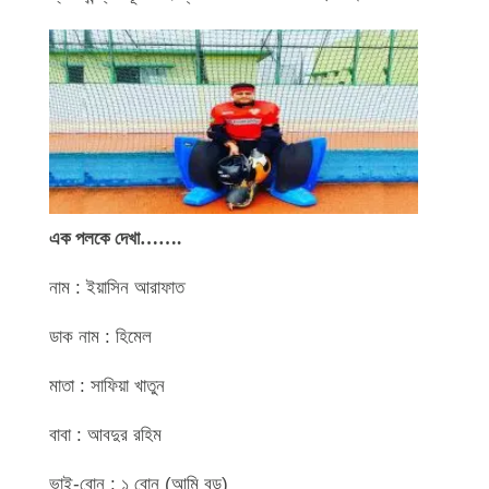
এক পলকে দেখা…….
নাম : ইয়াসিন আরাফাত
ডাক নাম : হিমেল
মাতা : সাফিয়া খাতুন
বাবা : আবদুর রহিম
ভাই-বোন : ১ বোন (আমি বড়)