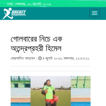
ঢাকা, সোমবার, ১০ আগস্ট ২০২৬
Toggle
navigati
গোলবারের নিচে এক
অতন্দ্রপ্রহরী হিমেল
মোরসালিন আহমেদ :
৪ জুলাই ২০২৩, মঙ্গলবার, ২২:৫৩:১১