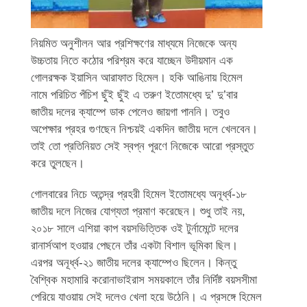
নিয়মিত অনুশীলন আর প্রশিক্ষণের মাধ্যমে নিজেকে অন্য
উচ্চতায় নিতে কঠোর পরিশ্রম করে যাচ্ছেন উদীয়মান এক
গোলরক্ষক ইয়াসিন আরাফাত হিমেল। হকি আঙিনায় হিমেল
নামে পরিচিত পঁচিশ ছুঁই ছুঁই এ তরুণ ইতোমধ্যে দু’ দু’বার
জাতীয় দলের ক্যাম্পে ডাক পেলেও জায়গা পাননি। তবুও
অপেক্ষার প্রহর গুণছেন নিশ্চয়ই একদিন জাতীয় দলে খেলবেন।
তাই তো প্রতিনিয়ত সেই স্বপ্ন পূরণে নিজেকে আরো প্রস্তুত
করে তুলছেন।
গোলবারের নিচে অতন্দ্র প্রহরী হিমেল ইতোমধ্যে অনূর্ধ্ব-১৮
জাতীয় দলে নিজের যোগ্যতা প্রমাণ করেছেন। শুধু তাই নয়,
২০১৮ সালে এশিয়া কাপ বয়সভিত্তিক ওই টুর্নামেন্টে দলের
রানার্সআপ হওয়ার পেছনে তাঁর একটা বিশাল ভূমিকা ছিল।
এরপর অনূর্ধ্ব-২১ জাতীয় দলের ক্যাম্পেও ছিলেন। কিন্তু
বৈশ্বিক মহামারি করোনাভাইরাস সময়কালে তাঁর নির্দিষ্ট বয়সসীমা
পেরিয়ে যাওয়ায় সেই দলেও খেলা হয়ে উঠেনি। এ প্রসঙ্গে হিমেল