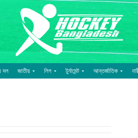
য় দল
জাতীয়
লিগ
টুর্নামেন্ট
আন্তর্জাতিক
না