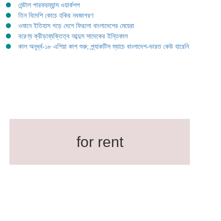
মেন্টাল পারফরম্যান্স ওয়ার্কশপ
তিন বিদেশি কোচে হকির নবজাগরণ
ওমানে ইতিহাস গড়ে দেশে ফিরলো বাংলাদেশের মেয়েরা
বরেণ্য ক্রীড়াব্যক্তিত্ব আব্দুস সাদেকের ইন্তিকাল
কাল অনূর্ধ্ব-১৮ এশিয়া কাপ শুরু; প্র্যাকটিস ম্যাচে বাংলাদেশ-ভারত কেউ হারেনি
for rent