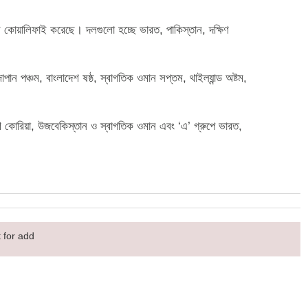
রটি দল কোয়ালিফাই করেছে। দলগুলো হচ্ছে ভারত, পাকিস্তান, দক্ষিণ
জাপান পঞ্চম, বাংলাদেশ ষষ্ঠ, স্বাগতিক ওমান সপ্তম, থাইল্যান্ড অষ্টম,
দক্ষিণ কোরিয়া, উজবেকিস্তান ও স্বাগতিক ওমান এবং ‘এ’ গ্রুপে ভারত,
 for add