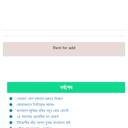
Rent for add
সর্বশেষ
গেরহার্ড গোল দক্ষতায় গুরুত্ব দিচ্ছেন
মোহামেডানে ইশতিয়াক সাদেক
বাংলাদেশ জুনিয়র হকির নতুন কোচ বোনেট
২৪ সদস্যের প্রাথমিক দল ঘোষণা
ইউরোপীয় ধাঁচে স্বপ্ন বুনছে বাংলাদেশ হকি