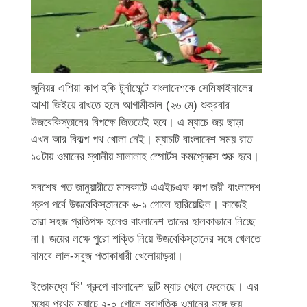
জুনিয়র এশিয়া কাপ হকি টুর্নামেন্টে বাংলাদেশকে সেমিফাইনালের
আশা জিইয়ে রাখতে হলে আগামীকাল (২৬ মে) শুক্রবার
উজবেকিস্তানের বিপক্ষে জিততেই হবে। এ ম্যাচে জয় ছাড়া
এখন আর বিকল্প পথ খোলা নেই। ম্যাচটি বাংলাদেশ সময় রাত
১০টায় ওমানের স্থানীয় সালালাহ স্পোর্টস কমপ্লেক্সে শুরু হবে।
সবশেষ গত জানুয়ারীতে মাসকাটে এএইচএফ কাপ জয়ী বাংলাদেশ
গ্রুপ পর্বে উজবেকিস্তানকে ৬-১ গোলে হারিয়েছিল। কাজেই
তারা সহজ প্রতিপক্ষ হলেও বাংলাদেশ তাদের হালকাভাবে নিচ্ছে
না। জয়ের লক্ষে পুরো শক্তি নিয়ে উজবেকিস্তানের সঙ্গে খেলতে
নামবে লাল-সবুজ পতাকাধারী খেলোয়াড়রা।
ইতোমধ্যে ‘বি’ গ্রুপে বাংলাদেশ দুটি ম্যাচ খেলে ফেলেছে। এর
মধ্যে প্রথম ম্যাচে ২-০ গোলে স্বাগতিক ওমানের সঙ্গে জয়