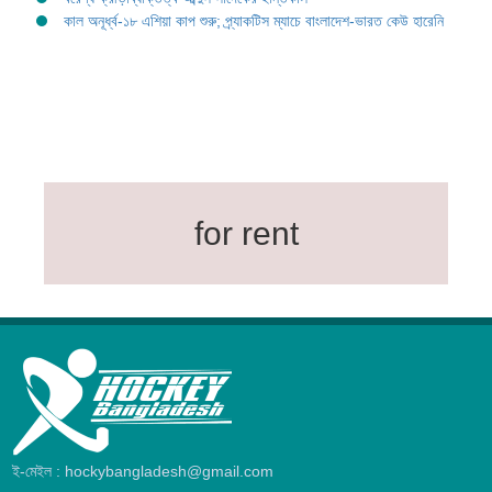
কাল অনূর্ধ্ব-১৮ এশিয়া কাপ শুরু; প্র্যাকটিস ম্যাচে বাংলাদেশ-ভারত কেউ হারেনি
for rent
ই-মেইল : hockybangladesh@gmail.com