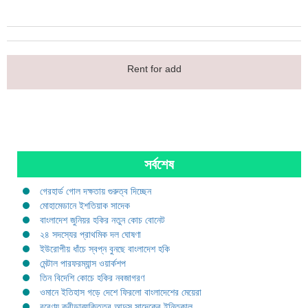
Rent for add
সর্বশেষ
গেরহার্ড গোল দক্ষতায় গুরুত্ব দিচ্ছেন
মোহামেডানে ইশতিয়াক সাদেক
বাংলাদেশ জুনিয়র হকির নতুন কোচ বোনেট
২৪ সদস্যের প্রাথমিক দল ঘোষণা
ইউরোপীয় ধাঁচে স্বপ্ন বুনছে বাংলাদেশ হকি
মেন্টাল পারফরম্যান্স ওয়ার্কশপ
তিন বিদেশি কোচে হকির নবজাগরণ
ওমানে ইতিহাস গড়ে দেশে ফিরলো বাংলাদেশের মেয়েরা
বরেণ্য ক্রীড়াব্যক্তিত্ব আব্দুস সাদেকের ইন্তিকাল