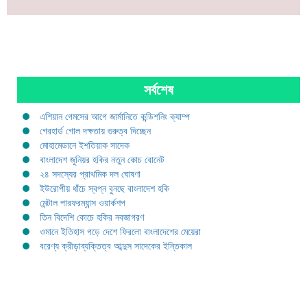
সর্বশেষ
এশিয়ান গেমসের আগে জার্মানিতে কন্ডিশনিং ক্যাম্প
গেরহার্ড গোল দক্ষতায় গুরুত্ব দিচ্ছেন
মোহামেডানে ইশতিয়াক সাদেক
বাংলাদেশ জুনিয়র হকির নতুন কোচ বোনেট
২৪ সদস্যের প্রাথমিক দল ঘোষণা
ইউরোপীয় ধাঁচে স্বপ্ন বুনছে বাংলাদেশ হকি
মেন্টাল পারফরম্যান্স ওয়ার্কশপ
তিন বিদেশি কোচে হকির নবজাগরণ
ওমানে ইতিহাস গড়ে দেশে ফিরলো বাংলাদেশের মেয়েরা
বরেণ্য ক্রীড়াব্যক্তিত্ব আব্দুস সাদেকের ইন্তিকাল