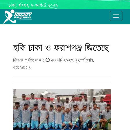
ঢাকা, রবিবার, ৯ আগস্ট ২০২৬
Toggle
navigati
হকি ঢাকা ও ফরাশগঞ্জ জিতেছে
নিজস্ব প্রতিবেদক :
২৩ মার্চ ২০২৩, বৃহস্পতিবার,
২৩:২৪:৫৭