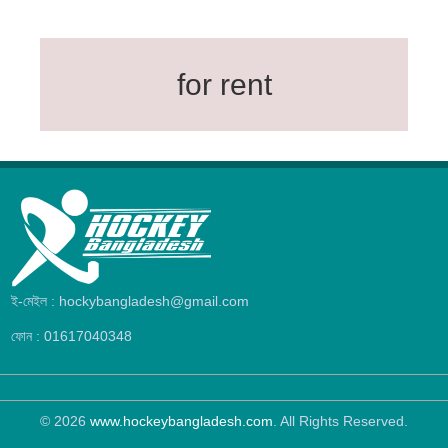
for rent
ই-মেইল : hockybangladesh@gmail.com
ফোন : 01617040348
© 2026
www.hockeybangladesh.com
. All Rights Reserved.