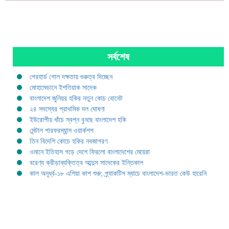
সর্বশেষ
গেরহার্ড গোল দক্ষতায় গুরুত্ব দিচ্ছেন
মোহামেডানে ইশতিয়াক সাদেক
বাংলাদেশ জুনিয়র হকির নতুন কোচ বোনেট
২৪ সদস্যের প্রাথমিক দল ঘোষণা
ইউরোপীয় ধাঁচে স্বপ্ন বুনছে বাংলাদেশ হকি
মেন্টাল পারফরম্যান্স ওয়ার্কশপ
তিন বিদেশি কোচে হকির নবজাগরণ
ওমানে ইতিহাস গড়ে দেশে ফিরলো বাংলাদেশের মেয়েরা
বরেণ্য ক্রীড়াব্যক্তিত্ব আব্দুস সাদেকের ইন্তিকাল
কাল অনূর্ধ্ব-১৮ এশিয়া কাপ শুরু; প্র্যাকটিস ম্যাচে বাংলাদেশ-ভারত কেউ হারেনি