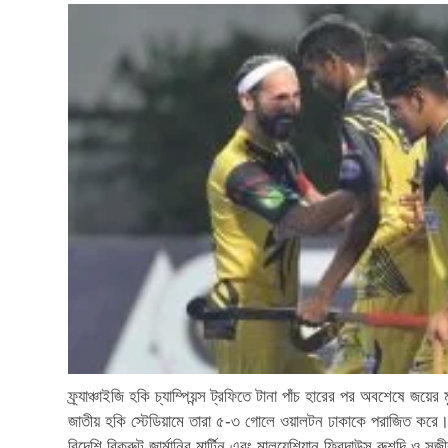
ফ্র্যাঞ্চাইজি হকি চ্যাম্পিয়ন্স ট্রফিতে টানা পাঁচ হারের পর অবশেষে জ
জাতীয় হকি স্টেডিয়ামে তারা ৫-৩ গোলে ওয়ালটন ঢাকাকে পরাজিত ক
বিদেশি রিক্রুট জার্মানির মার্টিন এবং মালয়েশিয়ান ফিরদাউস রুশদি