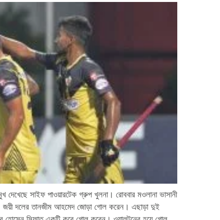
য়ের মুখ দেখেছে সাইফ পাওয়ারটেক গ্রুপ খুলনা। রোববার মওলানা ভাসানী
রে। জয়ী দলের তানজীম আহমেদ জোড়া গোল করেন। এছাড়া দুই
 ও সজীব হোসেন সিফাত একটি করে গোল করেন। ওয়ালটনের হয়ে গোল