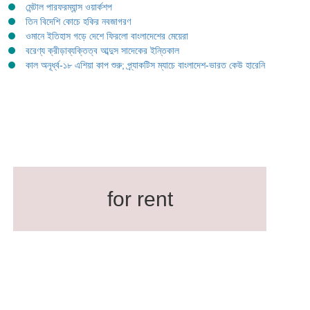
মেন্টাল পারফরম্যান্স ওয়ার্কশপ
তিন বিদেশি কোচে হকির নবজাগরণ
ওমানে ইতিহাস গড়ে দেশে ফিরলো বাংলাদেশের মেয়েরা
বরেণ্য ক্রীড়াব্যক্তিত্ব আব্দুস সাদেকের ইন্তিকাল
কাল অনূর্ধ্ব-১৮ এশিয়া কাপ শুরু; প্র্যাকটিস ম্যাচে বাংলাদেশ-ভারত কেউ হারেনি
for rent