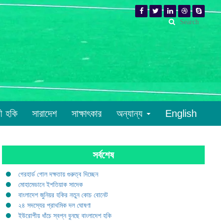
রী হকি
সারাদেশ
সাক্ষাৎকার
অন্যান্য
English
সর্বশেষ
গেরহার্ড গোল দক্ষতায় গুরুত্ব দিচ্ছেন
মোহামেডানে ইশতিয়াক সাদেক
বাংলাদেশ জুনিয়র হকির নতুন কোচ বোনেট
২৪ সদস্যের প্রাথমিক দল ঘোষণা
ইউরোপীয় ধাঁচে স্বপ্ন বুনছে বাংলাদেশ হকি