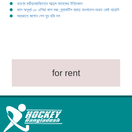
বরেণ্য ক্রীড়াব্যক্তিত্ব আব্দুস সাদেকের ইন্তিকাল
কাল অনূর্ধ্ব-১৮ এশিয়া কাপ শুরু; প্র্যাকটিস ম্যাচে বাংলাদেশ-ভারত কেউ হারেনি
মধ্যরাতে জাপান গেল যুব হকি দল
for rent