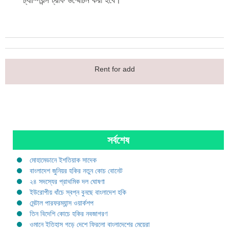
চ্যাম্পিয়ন্স ট্রফি উম্মোচন করা হবে।
Rent for add
সর্বশেষ
মোহামেডানে ইশতিয়াক সাদেক
বাংলাদেশ জুনিয়র হকির নতুন কোচ বোনেট
২৪ সদস্যের প্রাথমিক দল ঘোষণা
ইউরোপীয় ধাঁচে স্বপ্ন বুনছে বাংলাদেশ হকি
মেন্টাল পারফরম্যান্স ওয়ার্কশপ
তিন বিদেশি কোচে হকির নবজাগরণ
ওমানে ইতিহাস গড়ে দেশে ফিরলো বাংলাদেশের মেয়েরা