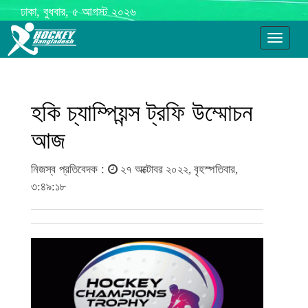
ঢাকা, বুধবার, ৫ আগস্ট ২০২৬
Toggle
navigati
হকি চ্যাম্পিয়ন্স ট্রফি উম্মোচন
আজ
নিজস্ব প্রতিবেদক :
২৭ অক্টোবর ২০২২, বৃহস্পতিবার,
৩:৪৯:১৮