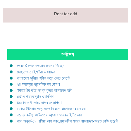
Rent for add
সর্বশেষ
গেরহার্ড গোল দক্ষতায় গুরুত্ব দিচ্ছেন
মোহামেডানে ইশতিয়াক সাদেক
বাংলাদেশ জুনিয়র হকির নতুন কোচ বোনেট
২৪ সদস্যের প্রাথমিক দল ঘোষণা
ইউরোপীয় ধাঁচে স্বপ্ন বুনছে বাংলাদেশ হকি
মেন্টাল পারফরম্যান্স ওয়ার্কশপ
তিন বিদেশি কোচে হকির নবজাগরণ
ওমানে ইতিহাস গড়ে দেশে ফিরলো বাংলাদেশের মেয়েরা
বরেণ্য ক্রীড়াব্যক্তিত্ব আব্দুস সাদেকের ইন্তিকাল
কাল অনূর্ধ্ব-১৮ এশিয়া কাপ শুরু; প্র্যাকটিস ম্যাচে বাংলাদেশ-ভারত কেউ হারেনি