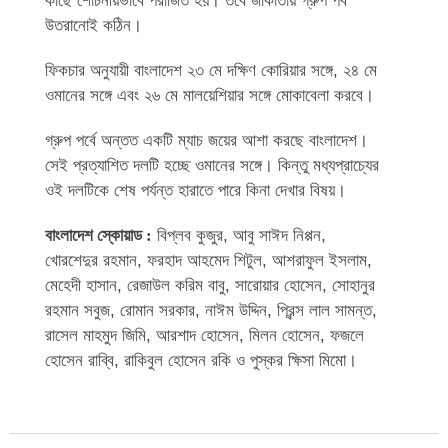
কাছে শোচনীয়ভাবে পরাজিত হয়। তবে জাকার্তায় গ্রুপ পর্ব
উতরানোই কঠিন।
ফিকচার অনুযায়ী বাংলাদেশ ২৩ মে দক্ষিণ কোরিয়ার সঙ্গে, ২৪ মে
ওমানের সঙ্গে এবং ২৬ মে মালয়েশিয়ার সঙ্গে মোকাবেলা করবে।
গ্রুপ পর্বে অন্তত একটি ম্যাচ জয়ের আশা করছে বাংলাদেশ।
সেই প্রত্যাশিত দলটি হচ্ছে ওমানের সঙ্গে। কিন্তু মধ্যপ্রাচ্যের
ওই দলটিকে শেষ পর্যন্ত হারাতে পারে কিনা দেখার বিষয়।
বাংলাদেশ স্কোয়াড :
বিপ্লব কুজুর, আবু সাঈদ নিপ্পন,
খোরশেদুর রহমান, ফরহাদ আহমেদ শিটুল, আশরাফুল ইসলাম,
মেহেদী হাসান, রেজাউল করিম বাবু, সারোয়ার হোসেন, সোহানুর
রহমান সবুজ, রোমান সরকার, নাঈম উদ্দিন, প্রিন্স লাল সামন্ত,
রাসেল মাহমুদ জিমি, আরশাদ হোসেন, মিলন হোসেন, ফজলে
হোসেন রাব্বি, রাকিবুল হোসেন রকি ও পুস্কর ক্ষিসা মিমো।