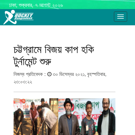
ঢাকা, শুক্রবার, ৭ আগস্ট ২০২৬
Toggle
navigati
চট্টগ্রামে বিজয় কাপ হকি
টুর্নামেন্ট শুরু
নিজস্ব প্রতিবেদক :
৩০ ডিসেম্বর ২০২১, বৃহস্পতিবার,
২৩:০৩:২২