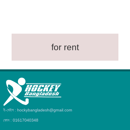
for rent
ই-মেইল : hockybangladesh@gmail.com
ফোন : 01617040348