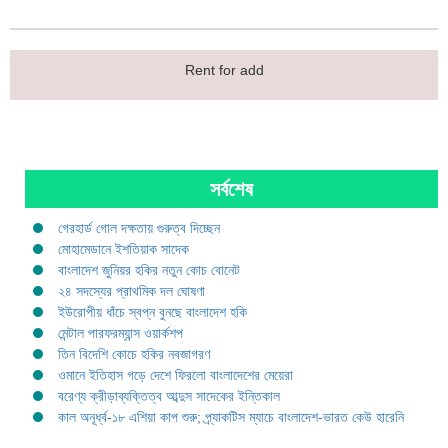
Rent for add
সর্বশেষ
গেরহার্ড গোল দক্ষতায় গুরুত্ব দিচ্ছেন
মোহামেডানে ইশতিয়াক সাদেক
বাংলাদেশ জুনিয়র হকির নতুন কোচ বোনেট
২৪ সদস্যের প্রাথমিক দল ঘোষণা
ইউরোপীয় ধাঁচে স্বপ্ন বুনছে বাংলাদেশ হকি
মেন্টাল পারফরম্যান্স ওয়ার্কশপ
তিন বিদেশি কোচে হকির নবজাগরণ
ওমানে ইতিহাস গড়ে দেশে ফিরলো বাংলাদেশের মেয়েরা
বরেণ্য ক্রীড়াব্যক্তিত্ব আব্দুস সাদেকের ইন্তিকাল
কাল অনূর্ধ্ব-১৮ এশিয়া কাপ শুরু; প্র্যাকটিস ম্যাচে বাংলাদেশ-ভারত কেউ হারেনি