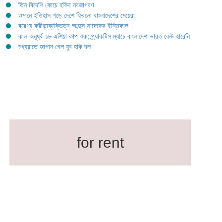
তিন বিদেশি কোচে হকির নবজাগরণ
ওমানে ইতিহাস গড়ে দেশে ফিরলো বাংলাদেশের মেয়েরা
বরেণ্য ক্রীড়াব্যক্তিত্ব আব্দুস সাদেকের ইন্তিকাল
কাল অনূর্ধ্ব-১৮ এশিয়া কাপ শুরু; প্র্যাকটিস ম্যাচে বাংলাদেশ-ভারত কেউ হারেনি
মধ্যরাতে জাপান গেল যুব হকি দল
for rent