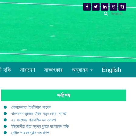
রী হকি
সারাদেশ
সাক্ষাৎকার
অন্যান্য
English
সর্বশেষ
মোহামেডানে ইশতিয়াক সাদেক
বাংলাদেশ জুনিয়র হকির নতুন কোচ বোনেট
২৪ সদস্যের প্রাথমিক দল ঘোষণা
ইউরোপীয় ধাঁচে স্বপ্ন বুনছে বাংলাদেশ হকি
মেন্টাল পারফরম্যান্স ওয়ার্কশপ