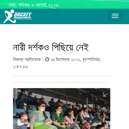
ঢাকা, শনিবার, ৮ আগস্ট ২০২৬
Toggle
navigati
নারী দর্শকও পিছিয়ে নেই
নিজস্ব প্রতিবেদক :
১৬ ডিসেম্বর ২০২১, বৃহস্পতিবার,
১:৪৭:৫৬