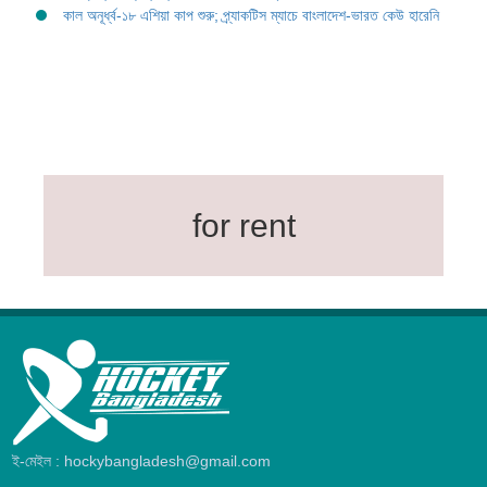
কাল অনূর্ধ্ব-১৮ এশিয়া কাপ শুরু; প্র্যাকটিস ম্যাচে বাংলাদেশ-ভারত কেউ হারেনি
for rent
ই-মেইল : hockybangladesh@gmail.com