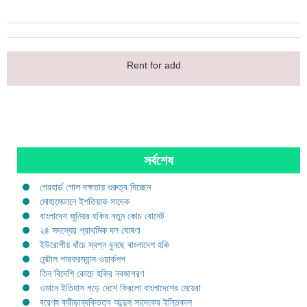
Rent for add
সর্বশেষ
গেরহার্ড গোল দক্ষতায় গুরুত্ব দিচ্ছেন
মোহামেডানে ইশতিয়াক সাদেক
বাংলাদেশ জুনিয়র হকির নতুন কোচ বোনেট
২৪ সদস্যের প্রাথমিক দল ঘোষণা
ইউরোপীয় ধাঁচে স্বপ্ন বুনছে বাংলাদেশ হকি
মেন্টাল পারফরম্যান্স ওয়ার্কশপ
তিন বিদেশি কোচে হকির নবজাগরণ
ওমানে ইতিহাস গড়ে দেশে ফিরলো বাংলাদেশের মেয়েরা
বরেণ্য ক্রীড়াব্যক্তিত্ব আব্দুস সাদেকের ইন্তিকাল