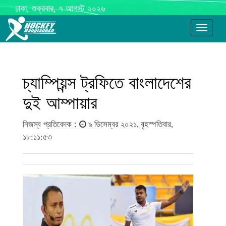
ঢাকা, শুক্রবার, ৭ আগস্ট ২০২৬
Toggle
navigati
চ্যাম্পিয়ন্স ট্রফিতে বাংলাদেশের
দুই আম্পায়ার
নিজস্ব প্রতিবেদক :
৯ ডিসেম্বর ২০২১, বৃহস্পতিবার,
১৮:১১:৫৩