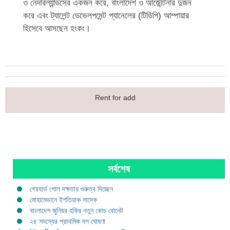
ও নেদারল্যান্ডসের একজন করে, বাংলাদেশ ও আর্জেন্টিনার দুজন
করে এবং ট্যালেন্ট ডেভেলপমেন্ট প্যানেলের (টিডিপি) আম্পায়ার
হিসেবে আসছেন হংকং।
Rent for add
সর্বশেষ
গেরহার্ড গোল দক্ষতায় গুরুত্ব দিচ্ছেন
মোহামেডানে ইশতিয়াক সাদেক
বাংলাদেশ জুনিয়র হকির নতুন কোচ বোনেট
২৪ সদস্যের প্রাথমিক দল ঘোষণা