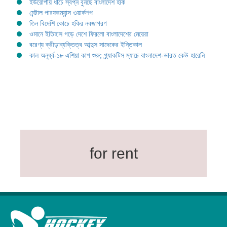
ইউরোপীয় ধাঁচে স্বপ্ন বুনছে বাংলাদেশ হকি
মেন্টাল পারফরম্যান্স ওয়ার্কশপ
তিন বিদেশি কোচে হকির নবজাগরণ
ওমানে ইতিহাস গড়ে দেশে ফিরলো বাংলাদেশের মেয়েরা
বরেণ্য ক্রীড়াব্যক্তিত্ব আব্দুস সাদেকের ইন্তিকাল
কাল অনূর্ধ্ব-১৮ এশিয়া কাপ শুরু; প্র্যাকটিস ম্যাচে বাংলাদেশ-ভারত কেউ হারেনি
for rent