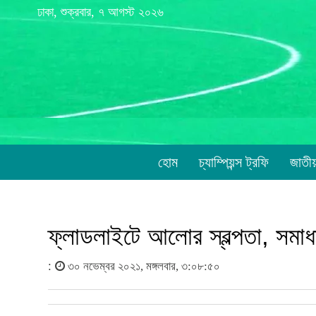
ঢাকা, শুক্রবার, ৭ আগস্ট ২০২৬
হোম
চ্যাম্পিয়ন্স ট্রফি
জাতী
ফ্লাডলাইটে আলোর স্বল্পতা, সমা
:
৩০ নভেম্বর ২০২১, মঙ্গলবার, ৩:০৮:৫০