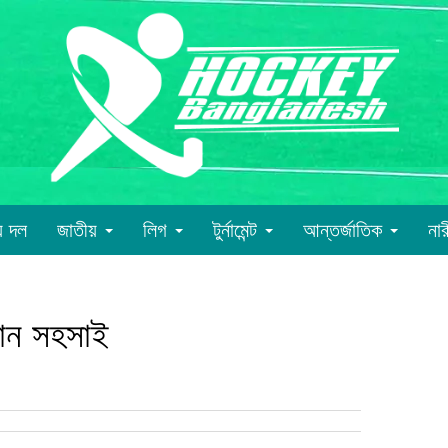
য় দল
জাতীয়
লিগ
টুর্নামেন্ট
আন্তর্জাতিক
না
ধান সহসাই