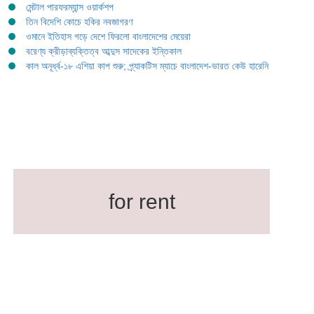
মেন্টাল পারফরম্যান্স ওয়ার্কশপ
তিন বিদেশি কোচে হকির নবজাগরণ
ওমানে ইতিহাস গড়ে দেশে ফিরলো বাংলাদেশের মেয়েরা
বরেণ্য ক্রীড়াব্যক্তিত্ব আব্দুস সাদেকের ইন্তিকাল
কাল অনূর্ধ্ব-১৮ এশিয়া কাপ শুরু; প্র্যাকটিস ম্যাচে বাংলাদেশ-ভারত কেউ হারেনি
for rent