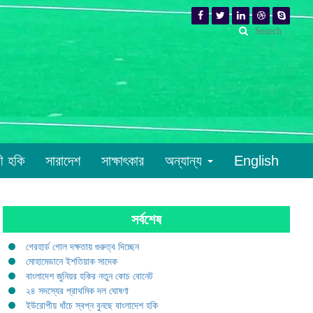
রী হকি
সারাদেশ
সাক্ষাৎকার
অন্যান্য
English
সর্বশেষ
গেরহার্ড গোল দক্ষতায় গুরুত্ব দিচ্ছেন
মোহামেডানে ইশতিয়াক সাদেক
বাংলাদেশ জুনিয়র হকির নতুন কোচ বোনেট
২৪ সদস্যের প্রাথমিক দল ঘোষণা
ইউরোপীয় ধাঁচে স্বপ্ন বুনছে বাংলাদেশ হকি